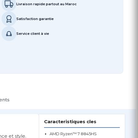
Livraison rapide partout au Maroc
Satisfaction garantie
Service client à vie
ients
Caracteristiques cles
AMD Ryzen™ 7 8845HS
ce et style.