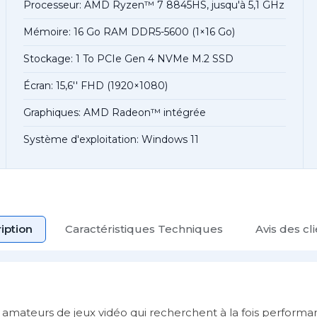
Processeur: AMD Ryzen™ 7 8845HS, jusqu'à 5,1 GHz
Mémoire: 16 Go RAM DDR5-5600 (1×16 Go)
Stockage: 1 To PCIe Gen 4 NVMe M.2 SSD
Écran: 15,6'' FHD (1920×1080)
Graphiques: AMD Radeon™ intégrée
Système d'exploitation: Windows 11
iption
Caractéristiques Techniques
Avis des cl
amateurs de jeux vidéo qui recherchent à la fois performan