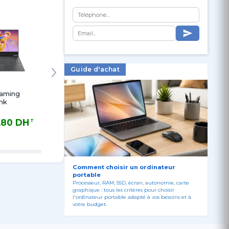
Guide d'achat
Gaming
Victus Gaming
Victus Gaming
Victus 
nk
16-s1006nk
16-s1005nk
15-fa100
,80 DH
14 506,80 DH
15 826,80 DH
12 26
TTC
TTC
TTC
 DH TTC
14 506,80 DH TTC
15 826,80 DH TTC
12 262,80
Comment choisir un ordinateur
portable
Processeur, RAM, SSD, écran, autonomie, carte
graphique : tous les critères pour choisir
l'ordinateur portable adapté à vos besoins et à
votre budget.