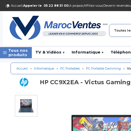
|
🏠 Accueil
|
Appeler le
05 22 88 51 00
|
A propos
|
Affiliez-vous
|
Devenir revendeu
Toutes le
Tous nos
TV & Vidéos
Informatique
Téléphon
▾
▾
produits
Accueil
»
Informatique
»
PC Portables
»
PC Portable Gamming
»
Vi
CC9X2EA - Victus Gaming
HP