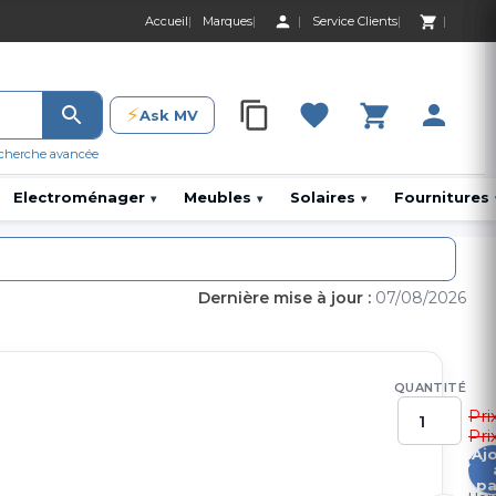
Accueil
Marques
Service Clients
0 Produit 0,00 D
⚡
Ask MV
0 Produit 0,00 DH
cherche avancée
Electroménager
Meubles
Solaires
Fournitures
▾
▾
▾
Dernière mise à jour :
07/08/2026
QUANTITÉ
Pri
Pri
Aj
2
pa