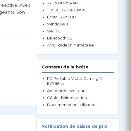
16 Go DDR5 RAM
réactive. Avec
1 To SSD PCIe Gen 4
geants. Son
Écran 15,6'' FHD
Windows 11
Wi-Fi 6
Bluetooth 5.2
AMD Radeon™ intégrée
Contenu de la boite
PC Portable Victus Gaming 15-
fb3016nk
Adaptateur secteur
Câble d'alimentation
Documentation utilisateur
Notification de baisse de prix