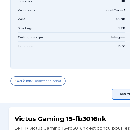
Fabricant
HP
Processeur
Intel Core i3
RAM
16 GB
Stockage
1 TB
Carte graphique
Integree
Taille ecran
15.6"
Ask MV
⚡
- Assistant d'achat
Descr
Victus Gaming 15-fb3016nk
Le HP Victus Gaming 15-fb3016nk est conçu pour les 