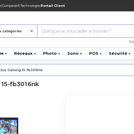
r
|
Comparatif
|
Technologie
|
Portail Client
s catégories
Re
ie
Réseaux
Photo
Sono
POS
Sécurité
▾
▾
▾
▾
▾
▾
ctus Gaming 15-fb3016nk
 15-fb3016nk