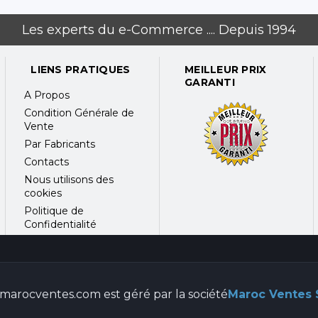
Les experts du e-Commerce .... Depuis 1994
LIENS PRATIQUES
MEILLEUR PRIX
GARANTI
A Propos
Condition Générale de
Vente
Par Fabricants
Contacts
Nous utilisons des
cookies
Politique de
Confidentialité
marocventes.com est géré par la société
Maroc Ventes