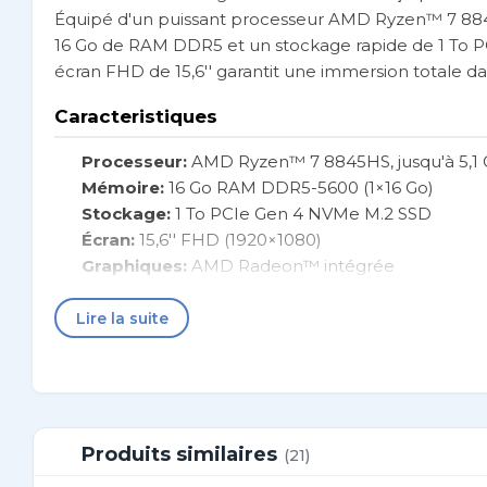
Équipé d'un puissant processeur AMD Ryzen™ 7 8845H
16 Go de RAM DDR5 et un stockage rapide de 1 To PC
écran FHD de 15,6'' garantit une immersion totale da
Caracteristiques
Processeur:
AMD Ryzen™ 7 8845HS, jusqu'à 5,1
Mémoire:
16 Go RAM DDR5-5600 (1×16 Go)
Stockage:
1 To PCIe Gen 4 NVMe M.2 SSD
Écran:
15,6'' FHD (1920×1080)
Graphiques:
AMD Radeon™ intégrée
Système d'exploitation:
Windows 11
Connectivité:
Wi-Fi 6, Bluetooth 5.2
Lire la suite
Batterie:
Longue durée
Fiche Technique
Fabricant
HP
Produits similaires
(21)