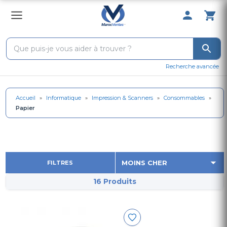
0 Produit 
Recherche avancée
Accueil
»
Informatique
»
Impression & Scanners
»
Consommables
»
Papier
FILTRES
16 Produits