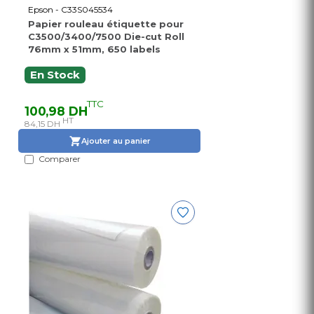
Epson - C33S045534
Papier rouleau étiquette pour
C3500/3400/7500 Die-cut Roll
76mm x 51mm, 650 labels
En Stock
TTC
100,98 DH
HT
84,15 DH
Ajouter au panier
Comparer