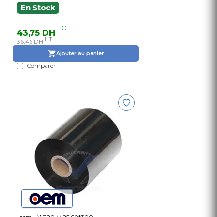
En Stock
TTC
43,75 DH
HT
36,46 DH
Ajouter au panier
Comparer
oem - W220 M.25 60*300