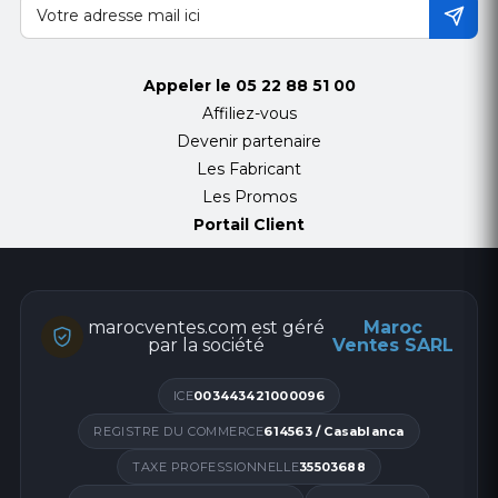
Appeler le
05 22 88 51 00
Affiliez-vous
Devenir partenaire
Les Fabricant
Les Promos
Portail Client
marocventes.com est géré
Maroc
par la société
Ventes SARL
ICE
003443421000096
REGISTRE DU COMMERCE
614563 / Casablanca
TAXE PROFESSIONNELLE
35503688