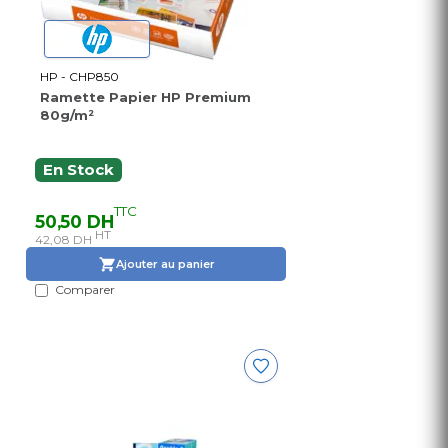
HP - CHP850
Ramette Papier HP Premium
80g/m²
En Stock
TTC
50,50 DH
HT
42,08 DH
Ajouter au panier
Comparer