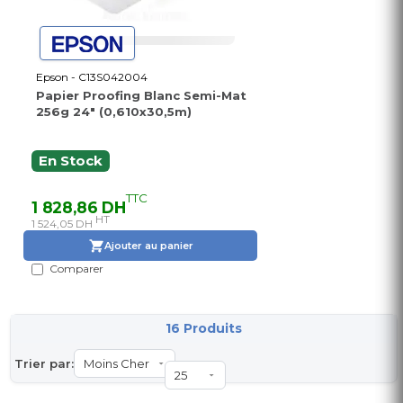
Epson - C13S042004
Papier Proofing Blanc Semi-Mat
256g 24" (0,610x30,5m)
En Stock
TTC
1 828,86 DH
HT
1 524,05 DH
Ajouter au panier
Comparer
16 Produits
Trier par: