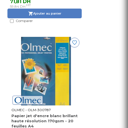
71,81 DH
HT
59,84 DH
Ajouter au panier
Comparer
OLMEC - OLM-300787
Papier jet d'encre blanc brillant
haute résolution 170gsm - 20
feuilles A4