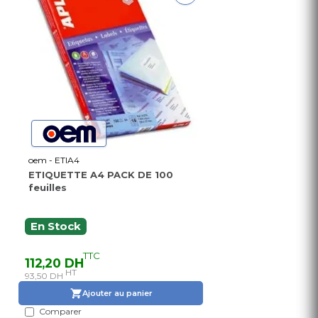
oem - ETIA4
ETIQUETTE A4 PACK DE 100
feuilles
En Stock
TTC
112,20 DH
HT
93,50 DH
Ajouter au panier
Comparer