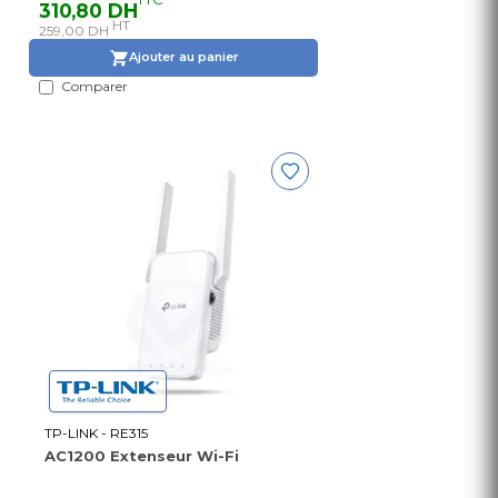
310,80 DH
Schedule, LED Control, Tether
HT
259,00 DH
App
Ajouter au panier
Comparer
TP-LINK - RE315
AC1200 Extenseur Wi-Fi