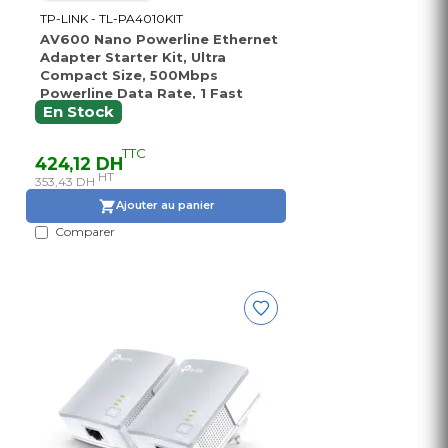
TP-LINK - TL-PA4010KIT
AV600 Nano Powerline Ethernet
Adapter Starter Kit, Ultra
Compact Size, 500Mbps
Powerline Data Rate, 1 Fast
Ethernet port, HomePlug AV,
En Stock
Green Powerline, Plug and Play,
Twin Pack
TTC
424,12 DH
HT
353,43 DH
Ajouter au panier
Comparer