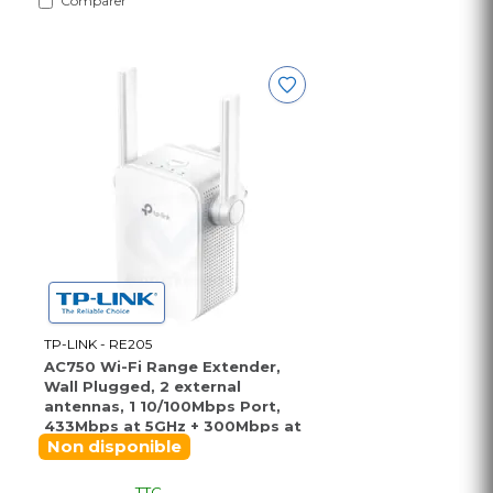
Comparer
TP-LINK - RE205
AC750 Wi-Fi Range Extender,
Wall Plugged, 2 external
antennas, 1 10/100Mbps Port,
433Mbps at 5GHz + 300Mbps at
2.4GHz, Range Extender/AP
Non disponible
mode, WPS, Intelligent Signal
Light, Access Control, Power
TTC