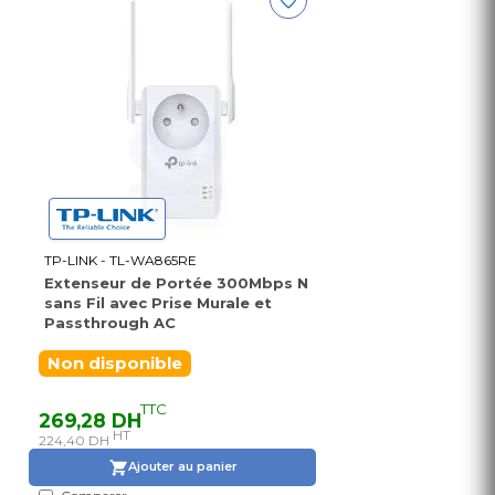
TP-LINK - TL-WA865RE
Extenseur de Portée 300Mbps N
sans Fil avec Prise Murale et
Passthrough AC
Non disponible
TTC
269,28 DH
HT
224,40 DH
Ajouter au panier