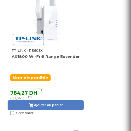
TP-LINK - RE605X
AX1800 Wi-Fi 6 Range Extender
Non disponible
TTC
784,27 DH
HT
653,56 DH
Ajouter au panier
Comparer