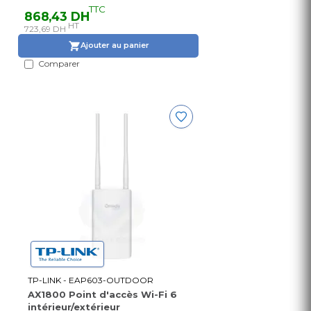
tpPLC Utility, tpPLC APP, One-
TTC
868,43 DH
Touch Wi-Fi Configuration,
HT
723,69 DH
Auto-Sync Wi-Fi
Ajouter au panier
Comparer
TP-LINK - EAP603-OUTDOOR
AX1800 Point d'accès Wi-Fi 6
intérieur/extérieur