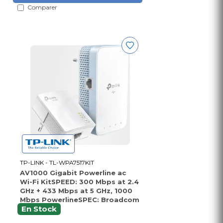
Comparer
TP-LINK - TL-WPA7517KIT
AV1000 Gigabit Powerline ac
Wi-Fi KitSPEED: 300 Mbps at 2.4
GHz + 433 Mbps at 5 GHz, 1000
Mbps PowerlineSPEC: Broadcom
CPU, HomePlug AV2, 1× Gigabit
En Stock
PortFEATURE: Plug and Play,