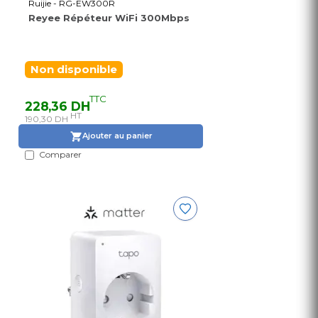
Ruijie - RG-EW300R
Reyee Répéteur WiFi 300Mbps
Non disponible
TTC
228,36 DH
HT
190,30 DH
Ajouter au panier
Comparer