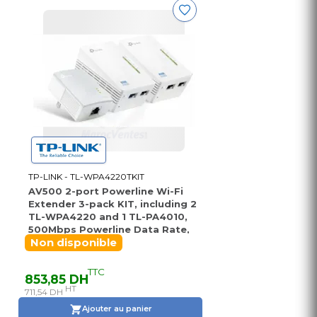
TP-LINK - TL-WPA4220TKIT
AV500 2-port Powerline Wi-Fi
Extender 3-pack KIT, including 2
TL-WPA4220 and 1 TL-PA4010,
500Mbps Powerline Data Rate,
300Mbps Wireless N, Plug and
Non disponible
Play, 2 fast Ethernet ports, Wi-
Fi Clone, Support Multiple IPTV
TTC
853,85 DH
Streams
HT
711,54 DH
Ajouter au panier