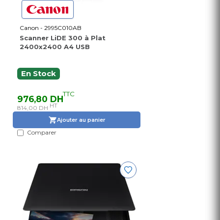
Canon - 2995C010AB
Scanner LiDE 300 à Plat
2400x2400 A4 USB
En Stock
TTC
976,80 DH
HT
814,00 DH
Ajouter au panier
Comparer