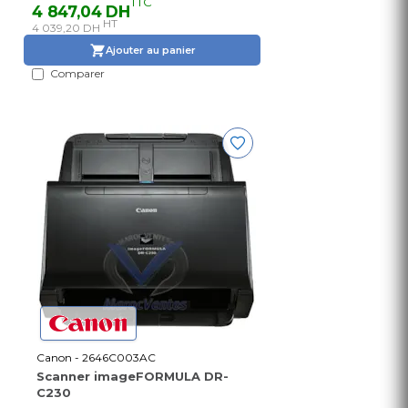
TTC
4 847,04 DH
HT
4 039,20 DH
Ajouter au panier
Comparer
Canon - 2646C003AC
Scanner imageFORMULA DR-
C230