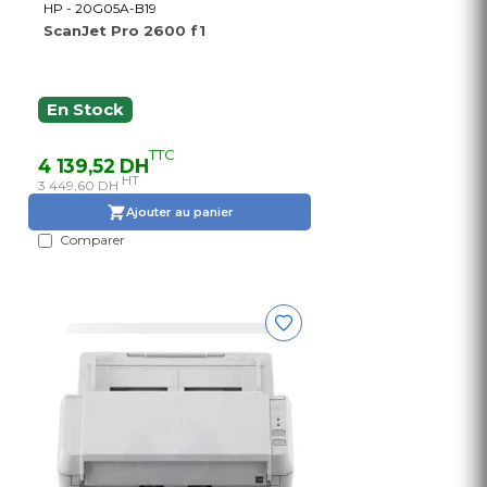
HP - 20G05A-B19
ScanJet Pro 2600 f1
En Stock
TTC
4 139,52 DH
HT
3 449,60 DH
Ajouter au panier
Comparer