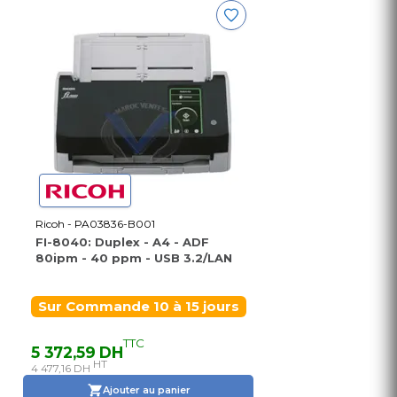
Ricoh - PA03836-B001
FI-8040: Duplex - A4 - ADF
80ipm - 40 ppm - USB 3.2/LAN
Sur Commande 10 à 15 jours
TTC
5 372,59 DH
HT
4 477,16 DH
Ajouter au panier