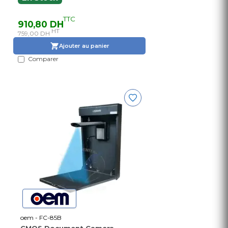
TTC
910,80 DH
HT
759,00 DH
Ajouter au panier
Comparer
oem - FC-85B