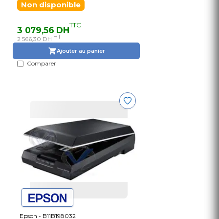
Non disponible
TTC
3 079,56 DH
HT
2 566,30 DH
Ajouter au panier
Comparer
Epson - B11B198032