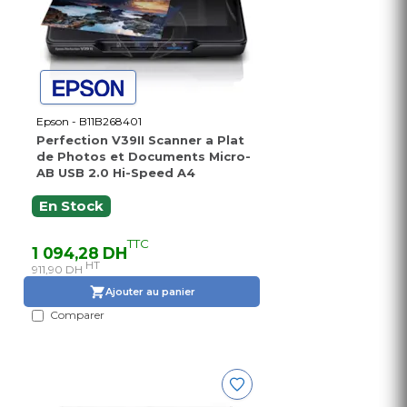
Epson - B11B268401
Perfection V39II Scanner a Plat
de Photos et Documents Micro-
AB USB 2.0 Hi-Speed A4
En Stock
TTC
1 094,28 DH
HT
911,90 DH
Ajouter au panier
Comparer