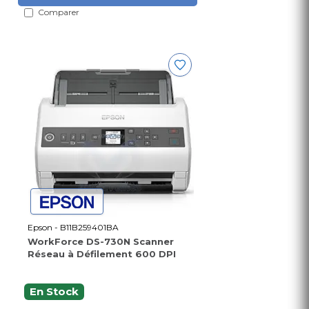
Comparer
Epson - B11B259401BA
WorkForce DS-730N Scanner
Réseau à Défilement 600 DPI
En Stock