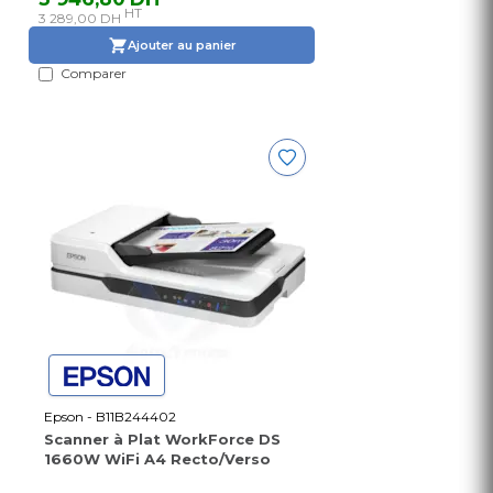
HT
3 289,00 DH
Ajouter au panier
Comparer
Epson - B11B244402
Scanner à Plat WorkForce DS
1660W WiFi A4 Recto/Verso