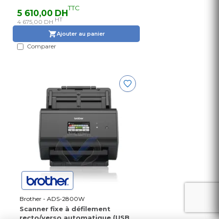
TTC
5 610,00 DH
HT
4 675,00 DH
Ajouter au panier
Comparer
Brother - ADS-2800W
Scanner fixe à défilement
recto/verso automatique (USB