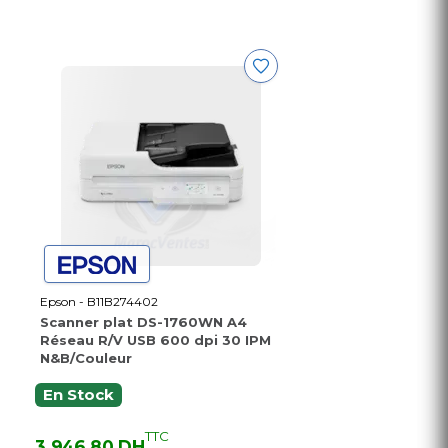
Epson - B11B274402
Scanner plat DS-1760WN A4
Réseau R/V USB 600 dpi 30 IPM
N&B/Couleur
En Stock
TTC
3 946,80 DH