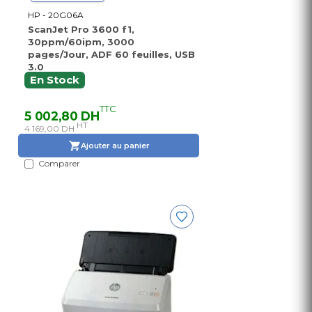
HP - 20G06A
ScanJet Pro 3600 f1,
30ppm/60ipm, 3000
pages/Jour, ADF 60 feuilles, USB
3.0
En Stock
TTC
5 002,80 DH
HT
4 169,00 DH
Ajouter au panier
Comparer