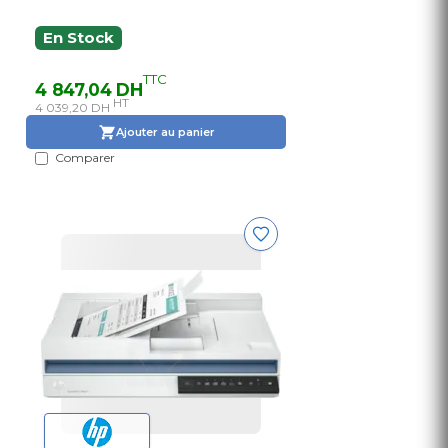
En Stock
TTC
4 847,04 DH
HT
4 039,20 DH
Ajouter au panier
Comparer