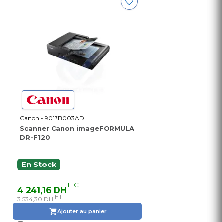
Canon - 9017B003AD
Scanner Canon imageFORMULA
DR-F120
En Stock
TTC
4 241,16 DH
HT
3 534,30 DH
Ajouter au panier