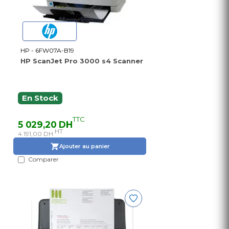
HP - 6FW07A-B19
HP ScanJet Pro 3000 s4 Scanner
En Stock
TTC
5 029,20 DH
HT
4 191,00 DH
Ajouter au panier
Comparer