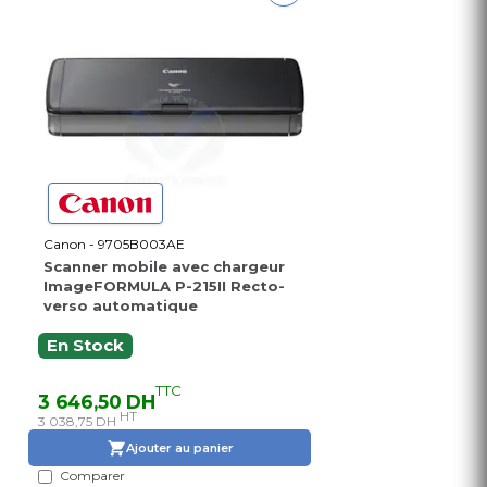
Canon - 9705B003AE
Scanner mobile avec chargeur
ImageFORMULA P-215II Recto-
verso automatique
En Stock
TTC
3 646,50 DH
HT
3 038,75 DH
Ajouter au panier
Comparer