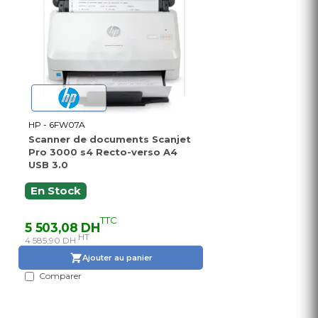
HP - 6FW07A
Scanner de documents Scanjet
Pro 3000 s4 Recto-verso A4
USB 3.0
En Stock
TTC
5 503,08 DH
HT
4 585,90 DH
Ajouter au panier
Comparer