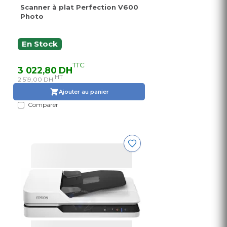
Scanner à plat Perfection V600
Photo
En Stock
TTC
3 022,80 DH
HT
2 519,00 DH
Ajouter au panier
Comparer