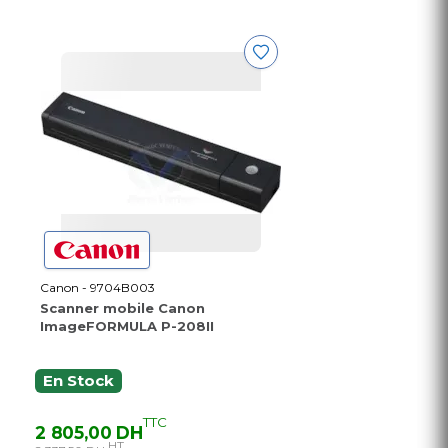
Canon - 9704B003
Scanner mobile Canon
ImageFORMULA P-208II
En Stock
TTC
2 805,00 DH
HT