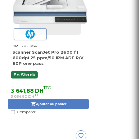
HP - 20G05A
Scanner ScanJet Pro 2600 f1
600dpi 25 ppm/50 IPM ADF R/V
60P one pass
En Stock
TTC
3 641,88 DH
HT
3 034,90 DH
Ajouter au panier
Comparer