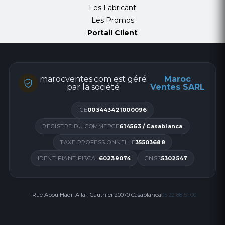
Les Fabricant
Les Promos
Portail Client
marocventes.com est géré
Maroc
par la société
Ventes SARL
ICE
003443421000096
REGISTRE DU COMMERCE
614563 / Casablanca
TAXE PROFESSIONNELLE
35503688
IDENTIFIANT FISCAL
60239074
CNSS
5302547
1 Rue Abou Hadil Allaf, Gauthier 20070 Casablanca
05 22 88 51 00