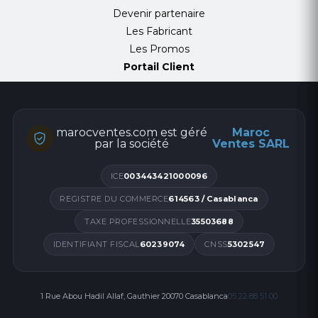
Devenir partenaire
Les Fabricant
Les Promos
Portail Client
marocventes.com est géré
Maroc
par la société
Ventes SARL
ICE
003443421000096
REGISTRE DU COMMERCE
614563 / Casablanca
TAXE PROFESSIONNELLE
35503688
IDENTIFIANT FISCAL
60239074
CNSS
5302547
1 Rue Abou Hadil Allaf, Gauthier 20070 Casablanca
05 22 88 51 00