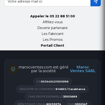
Appeler le
05 22 88 51 00
Affiliez-vous
Devenir partenaire
Les Fabricant
Les Promos
Portail Client
marocventes.com est géré
Maroc
par la société
Ventes SARL
ICE
003443421000096
REGISTRE DU COMMERCE
614563 / Casablanca
TAXE PROFESSIONNELLE
35503688
IDENTIFIANT FISCAL
60239074
CNSS
5302547