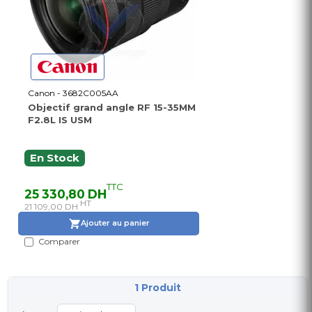
Canon - 3682C005AA
Objectif grand angle RF 15-35MM
F2.8L IS USM
En Stock
TTC
25 330,80 DH
HT
21 109,00 DH
Ajouter au panier
Comparer
1 Produit