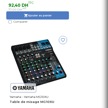
TTC
92,40 DH
HT
77,00 DH
Ajouter au panier
Comparer
Yamaha - Yamaha MG10XU
Table de mixage MG10XU