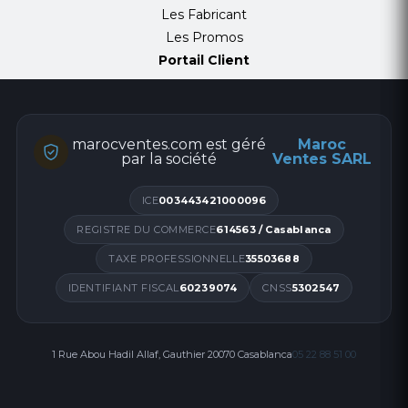
Les Fabricant
Les Promos
Portail Client
marocventes.com est géré
Maroc
par la société
Ventes SARL
ICE
003443421000096
REGISTRE DU COMMERCE
614563 / Casablanca
TAXE PROFESSIONNELLE
35503688
IDENTIFIANT FISCAL
60239074
CNSS
5302547
1 Rue Abou Hadil Allaf, Gauthier 20070 Casablanca
05 22 88 51 00