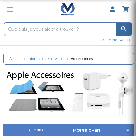
0 Produit 
Recherche avancée
Accueil
»
Informatique
»
Apple
»
Accessoires
FILTRES