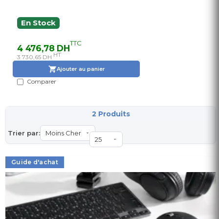
En Stock
TTC
4 476,78 DH
HT
3 730,65 DH
Ajouter au panier
Comparer
2 Produits
Trier par:
Guide d'achat