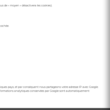
ssus de « moyen » désactivera les cookies).
 cochée.
stiques pays, et par conséquent nous partageons votre adresse IP avec Google.
s informations analytiques conservées par Google sont automatiquement