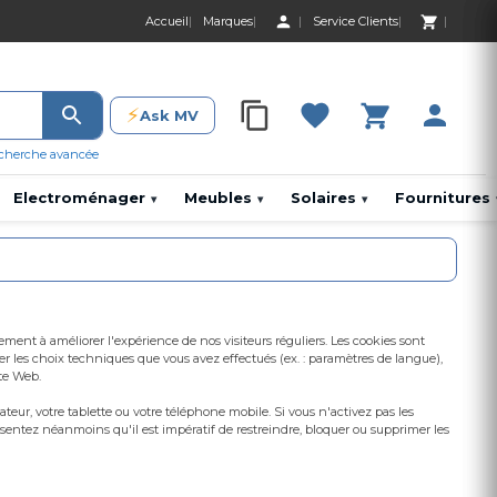
Accueil
Marques
Service Clients
0 Produit 0,00 D
⚡
Ask MV
0 Produit 0,00 DH
cherche avancée
Electroménager
Meubles
Solaires
Fournitures
▾
▾
▾
lement à améliorer l'expérience de nos visiteurs réguliers. Les cookies sont
r les choix techniques que vous avez effectués (ex. : paramètres de langue),
ite Web.
eur, votre tablette ou votre téléphone mobile. Si vous n'activez pas les
 sentez néanmoins qu'il est impératif de restreindre, bloquer ou supprimer les