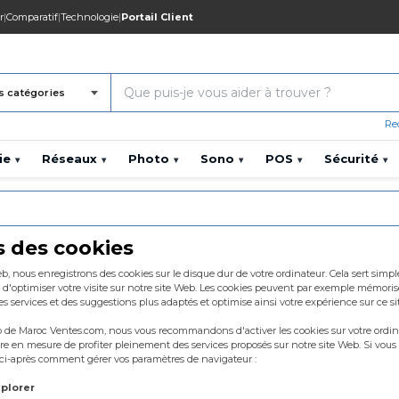
r
|
Comparatif
|
Technologie
|
Portail Client
s catégories
Re
ie
Réseaux
Photo
Sono
POS
Sécurité
▾
▾
▾
▾
▾
▾
s des cookies
 Web, nous enregistrons des cookies sur le disque dur de votre ordinateur. Cela sert simp
 d'optimiser votre visite sur notre site Web. Les cookies peuvent par exemple mémorise
des services et des suggestions plus adaptés et optimise ainsi votre expérience sur ce s
eb de Maroc Ventes.com, nous vous recommandons d'activer les cookies sur votre ordinat
tre en mesure de profiter pleinement des services proposés sur notre site Web. Si vous
 ci-après comment gérer vos paramètres de navigateur :
xplorer