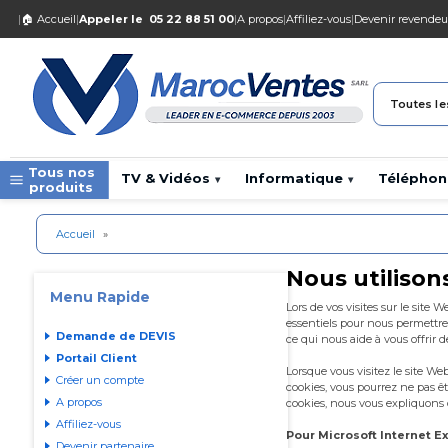
|
🏠 Accueil
|
Appeler le
05 22 88 51 00
|
A propos
|
Affiliez-vous
|
Devenir revendeu
Toutes le
Tous nos
TV & Vidéos
Informatique
Téléphon
▾
▾
produits
Accueil
»
Nous utilison
Menu Rapide
Lors de vos visites sur le site
essentiels pour nous permettre
Demande de DEVIS
ce qui nous aide à vous offrir 
Portail Client
Lorsque vous visitez le site W
Créer un compte
cookies, vous pourrez ne pas ê
A propos
cookies, nous vous expliquons
Affiliez-vous
Pour Microsoft Internet E
Devenir partenaire