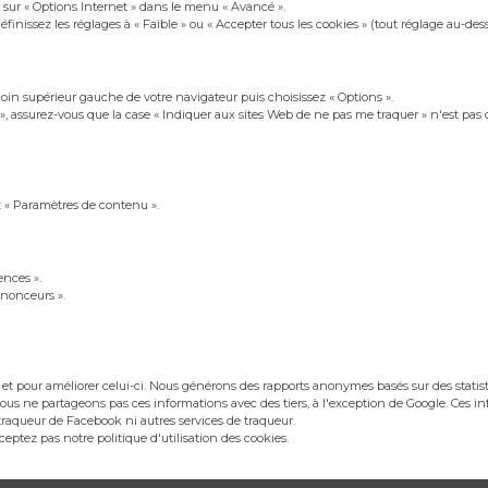
z sur « Options Internet » dans le menu « Avancé ».
éfinissez les réglages à « Faible » ou « Accepter tous les cookies » (tout réglage au-de
 coin supérieur gauche de votre navigateur puis choisissez « Options ».
 », assurez-vous que la case « Indiquer aux sites Web de ne pas me traquer » n'est pas
ez « Paramètres de contenu ».
ences ».
nnonceurs ».
te et pour améliorer celui-ci. Nous générons des rapports anonymes basés sur des stati
. Nous ne partageons pas ces informations avec des tiers, à l'exception de Google. Ce
 traqueur de Facebook ni autres services de traqueur.
eptez pas notre politique d'utilisation des cookies.