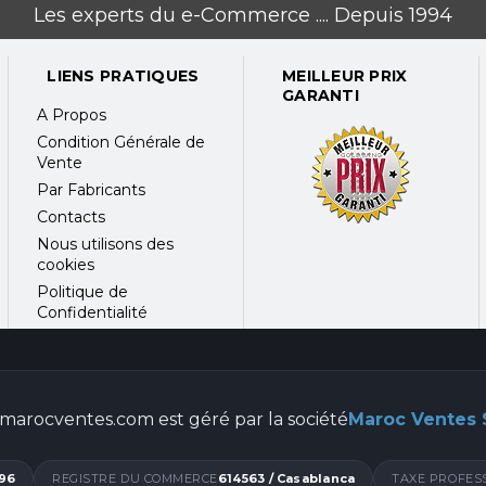
Les experts du e-Commerce .... Depuis 1994
LIENS PRATIQUES
MEILLEUR PRIX
GARANTI
A Propos
Condition Générale de
Vente
Par Fabricants
Contacts
Nous utilisons des
cookies
Politique de
Confidentialité
marocventes.com est géré par la société
Maroc Ventes
96
REGISTRE DU COMMERCE
614563 / Casablanca
TAXE PROFES