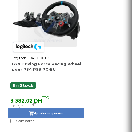
Logitech - 941-000113
G29 Driving Force Racing Wheel
pour PS4 PS3 PC-EU
En Stock
TTC
3 382,02 DH
HT
2 818,35 DH
Ajouter au panier
Comparer