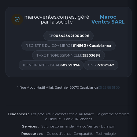
marocventes.com est géré
Maroc
par la société
Ventes SARL
ICE
003443421000096
REGISTRE DU COMMERCE
614563 / Casablanca
TAXE PROFESSIONNELLE
35503688
IDENTIFIANT FISCAL
60239074
CNSS
5302547
1 Rue Abou Hadil Allaf, Gauthier 20070 Casablanca
05 22 88 51 00
Tendances :
Les produits Microsoft Officiel au Maroc
·
La gamme complète
d'Ubiquiti
·
Fanvil IP Phones
Services :
Suivi de commande
·
Maroc Ventes
·
Livraison
Ressources :
Guides d'achat
·
Comparatifs
·
Technologie