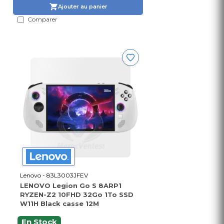
Ajouter au panier
Comparer
Lenovo - 83L3003JFEV
LENOVO Legion Go S 8ARP1
RYZEN-Z2 10FHD 32Go 1To SSD
W11H Black casse 12M
En Stock