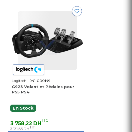
Logitech - 941-000149
G923 Volant et Pédales pour
PS5 PS4
En Stock
TTC
3 758,22 DH
HT
3 131,85 DH