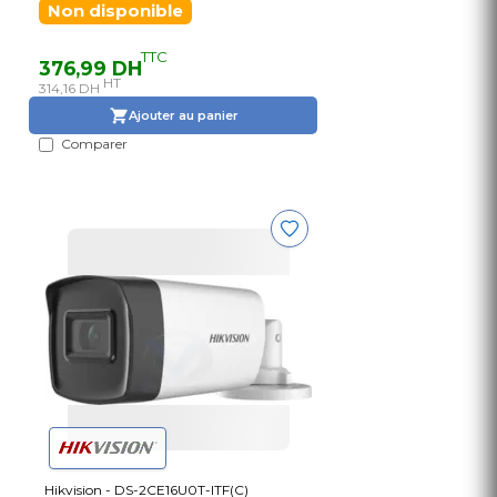
Non disponible
TTC
376,99 DH
HT
314,16 DH
Ajouter au panier
Comparer
Hikvision - DS-2CE16U0T-ITF(C)