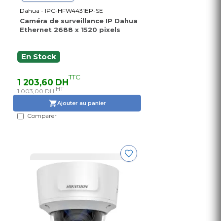
Dahua - IPC-HFW4431EP-SE
Caméra de surveillance IP Dahua
Ethernet 2688 x 1520 pixels
En Stock
TTC
1 203,60 DH
HT
1 003,00 DH
Ajouter au panier
Comparer