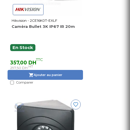
Hikvision - 2CE16K0T-EXLF
Camèra Bullet 3K IP67 IR 20m
En Stock
TTC
357,00 DH
HT
297,50 DH
Ajouter au panier
Comparer