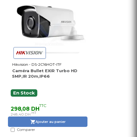
Hikvision - DS-2C16HOT-ITF
Caméra Bullet EXIR Turbo HD
5MP,IR 20m,IP66
En Stock
TTC
298,08 DH
HT
248,40 DH
Ajouter au panier
Comparer