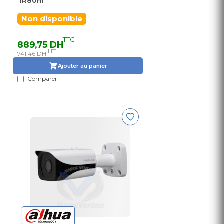
IR80m
Non disponible
TTC
889,75 DH
HT
741,46 DH
Ajouter au panier
Comparer