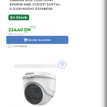
CAMERA BOX COUL.SONY
EXVIEW HAD CCD1/3" 520TVL-
0.1LUX+AUDIO D3148ESR
En Stock
TTC
224,40 DH
HT
187,00 DH
Ajouter au panier
Comparer