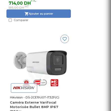
TTC
714,00 DH
HT
595,00 DH
Ajouter au panier
Comparer
Hikvision - DS-2CE19U0T-IT3ZF(C)
Caméra Externe Varifocal
Motorisée Bullet 8MP IP67