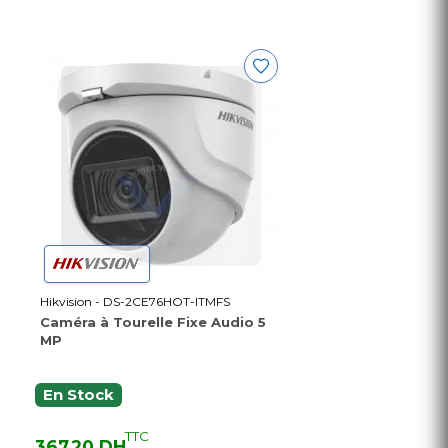
Hikvision - DS-2CE76HOT-ITMFS
Caméra à Tourelle Fixe Audio 5
MP
En Stock
TTC
367,20 DH