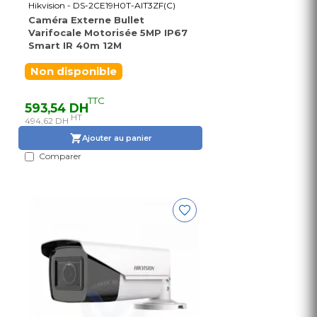
Hikvision - DS-2CE19H0T-AIT3ZF(C)
Caméra Externe Bullet
Varifocale Motorisée 5MP IP67
Smart IR 40m 12M
Non disponible
TTC
593,54 DH
HT
494,62 DH
Ajouter au panier
Comparer