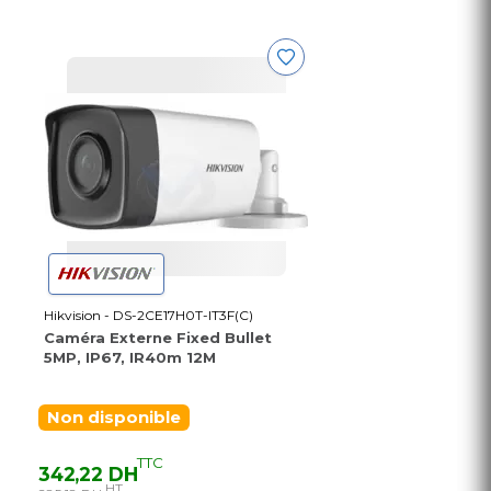
Hikvision - DS-2CE17H0T-IT3F(C)
Caméra Externe Fixed Bullet
5MP, IP67, IR40m 12M
Non disponible
TTC
342,22 DH
HT