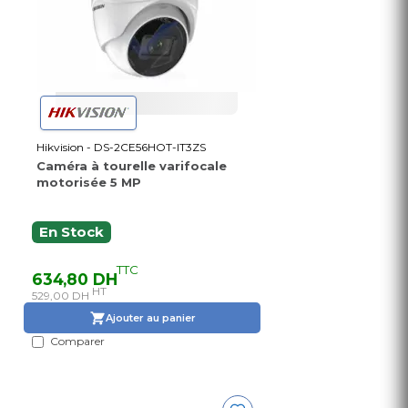
Hikvision - DS-2CE56HOT-IT3ZS
Caméra à tourelle varifocale
motorisée 5 MP
En Stock
TTC
634,80 DH
HT
529,00 DH
Ajouter au panier
Comparer