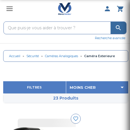
0 Produit 
Recherche avancée
Accueil
»
Sécurité
»
Caméras Analogiques
»
Caméra Exterieure
FILTRES
23 Produits