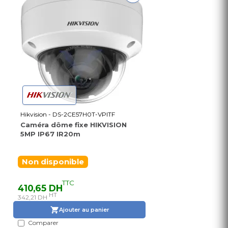
Hikvision - DS-2CE57H0T-VPITF
Caméra dôme fixe HIKVISION
5MP IP67 IR20m
Non disponible
TTC
410,65 DH
HT
342,21 DH
Ajouter au panier
Comparer