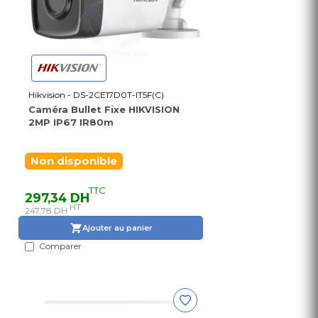
Hikvision - DS-2CE17D0T-IT5F(C)
Caméra Bullet Fixe HIKVISION
2MP IP67 IR80m
Non disponible
TTC
297,34 DH
HT
247,78 DH
Ajouter au panier
Comparer