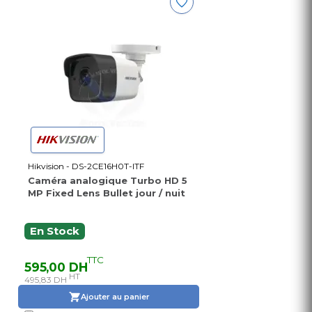
Hikvision - DS-2CE16H0T-ITF
Caméra analogique Turbo HD 5
MP Fixed Lens Bullet jour / nuit
En Stock
TTC
595,00 DH
HT
495,83 DH
Ajouter au panier