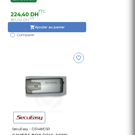
TTC
224,40 DH
HT
187,00 DH
Ajouter au panier
Comparer
SecuEasy - D3148ESR