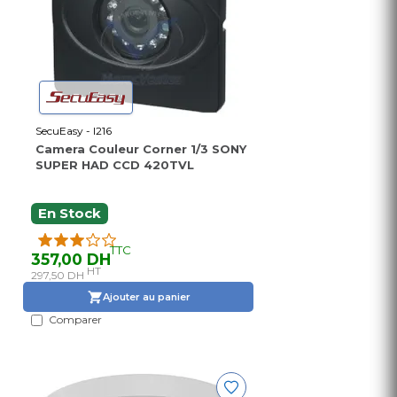
SecuEasy - I216
Camera Couleur Corner 1/3 SONY
SUPER HAD CCD 420TVL
En Stock
TTC
357,00 DH
HT
297,50 DH
Ajouter au panier
Comparer