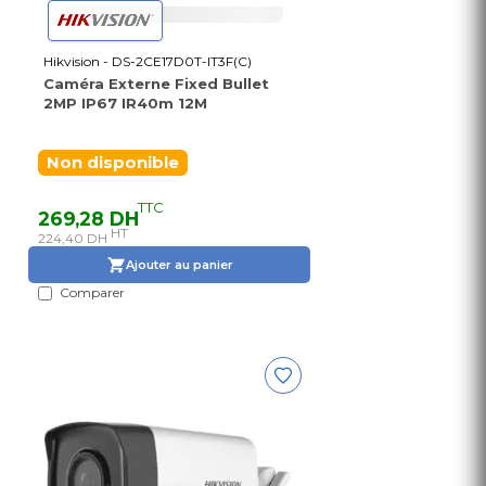
Hikvision - DS-2CE17D0T-IT3F(C)
Caméra Externe Fixed Bullet
2MP IP67 IR40m 12M
Non disponible
TTC
269,28 DH
HT
224,40 DH
Ajouter au panier
Comparer