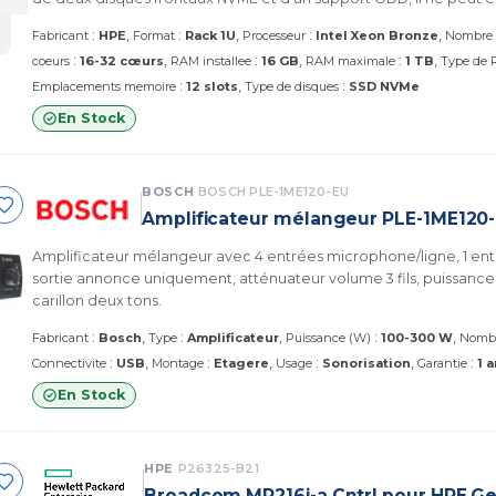
que dans un modèle huit SFF ou huit plus huit SFF
:
:
:
Fabricant
HPE
Format
Rack 1U
Processeur
Intel Xeon Bronze
Nombre 
:
:
:
coeurs
16-32 cœurs
RAM installee
16 GB
RAM maximale
1 TB
Type de
:
:
Emplacements memoire
12 slots
Type de disques
SSD NVMe
En Stock
BOSCH
BOSCH PLE-1ME120-EU
Amplificateur mélangeur PLE-1ME120
Amplificateur mélangeur avec 4 entrées microphone/ligne, 1 ent
sortie annonce uniquement, atténuateur volume 3 fils, puissance 
carillon deux tons.
:
:
:
Fabricant
Bosch
Type
Amplificateur
Puissance (W)
100-300 W
Nombr
:
:
:
:
Connectivite
USB
Montage
Etagere
Usage
Sonorisation
Garantie
1 
En Stock
HPE
P26325-B21
Broadcom MR216i-a Cntrl pour HPE G