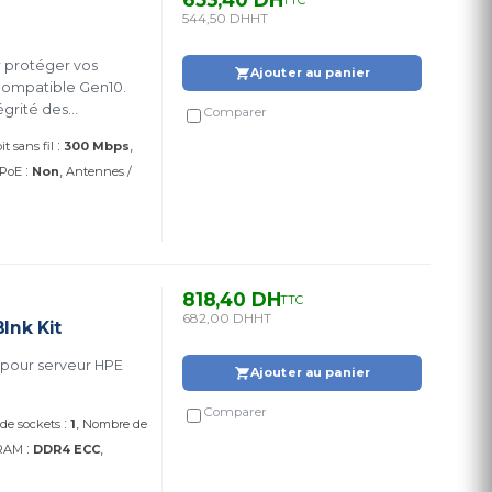
544,50 DH
HT
r protéger vos
Ajouter au panier
compatible Gen10.
égrité des
Comparer
:
it sans fil
300 Mbps
:
PoE
Non
Antennes /
818,40 DH
TTC
682,00 DH
HT
nk Kit
 pour serveur HPE
Ajouter au panier
Comparer
:
de sockets
1
Nombre de
:
 RAM
DDR4 ECC