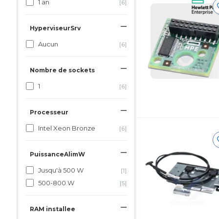
1 an
[6]
HyperviseurSrv
Aucun
[6]
Nombre de sockets
1
[6]
Processeur
Intel Xeon Bronze
[6]
PuissanceAlimW
Jusqu'à 500 W
[1]
500-800 W
[5]
RAM installee