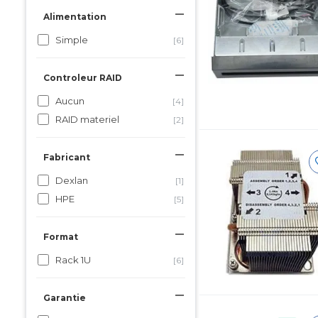
Alimentation
Simple
[6]
Controleur RAID
Aucun
[4]
RAID materiel
[2]
Fabricant
Dexlan
[1]
HPE
[5]
Format
Rack 1U
[6]
Garantie