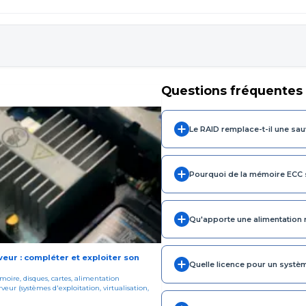
Questions fréquentes
Le RAID remplace-t-il une sa
Pourquoi de la mémoire ECC s
Qu'apporte une alimentation
veur : compléter et exploiter son
Quelle licence pour un systèm
oire, disques, cartes, alimentation
rveur (systèmes d'exploitation, virtualisation,