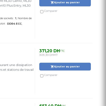
ant ML30 Gen10, ML30
Ajouter au panier
n10 Plus Entry, ML30
Comparer
:
de sockets
1
Nombre de
:
 RAM
DDR4 ECC
371,20 DH
TTC
309,33 DH
HT
urant une dissipation
Ajouter au panier
et stations de travail
Comparer
653,40 DH
TTC