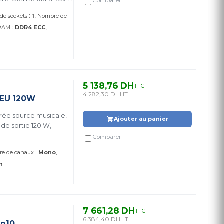
Comparer
:
de sockets
1
Nombre de
:
 RAM
DDR4 ECC
5 138,76 DH
TTC
4 282,30 DH
HT
-EU 120W
rée source musicale,
Ajouter au panier
de sortie 120 W,
Comparer
:
e de canaux
Mono
an
7 661,28 DH
TTC
6 384,40 DH
HT
en10