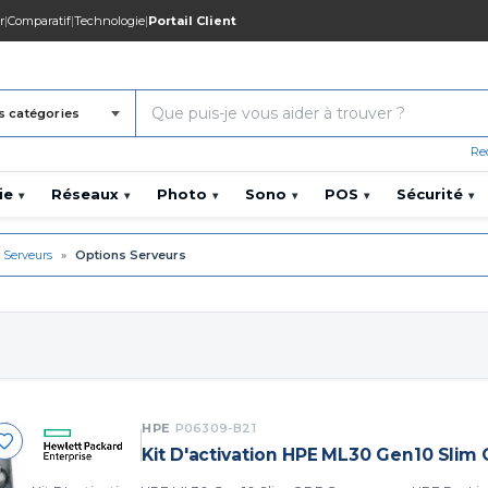
r
|
Comparatif
|
Technologie
|
Portail Client
s catégories
Re
ie
Réseaux
Photo
Sono
POS
Sécurité
▾
▾
▾
▾
▾
▾
Serveurs
»
Options Serveurs
HPE
P06309-B21
Kit D'activation HPE ML30 Gen10 Slim