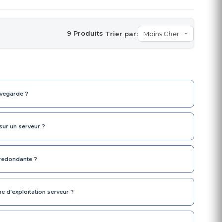
9 Produits
Trier par:
uvegarde ?
ur un serveur ?
 redondante ?
e d'exploitation serveur ?