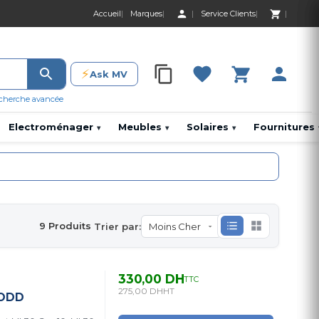
Accueil
Marques
Service Clients
0 Produit 0,00 D
⚡
Ask MV
0 Produit 0,00 DH
cherche avancée
Electroménager
Meubles
Solaires
Fournitures
▾
▾
▾
9 Produits
Trier par:
330,00 DH
TTC
275,00 DH
HT
 ODD