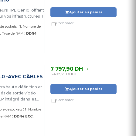
urs HPE Gen10, offrant
Ajouter au panier
vos infrastructures IT.
Comparer
:
de sockets
1
Nombre de
:
Type de RAM
DDR4
7 797,90 DH
TTC
6 498,25 DH
HT
.0 -AVEC CÂBLES
ra haute définition et
Ajouter au panier
pés de sortie vidéo
P intégré dans les
Comparer
:
re de sockets
1
Nombre
:
de RAM
DDR4 ECC