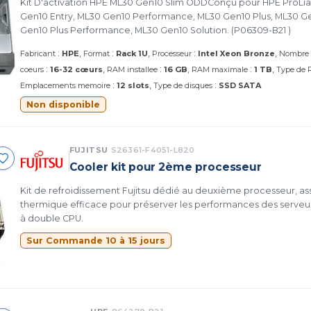
Kit D'activation HPE ML30 Gen10 Slim ODDConçu pour HPE ProLi
Gen10 Entry, ML30 Gen10 Performance, ML30 Gen10 Plus, ML30 Ge
Gen10 Plus Performance, ML30 Gen10 Solution. (P06309-B21 )
:
:
:
Fabricant
HPE
Format
Rack 1U
Processeur
Intel Xeon Bronze
Nombre 
:
:
:
coeurs
16-32 cœurs
RAM installee
16 GB
RAM maximale
1 TB
Type de
:
:
Emplacements memoire
12 slots
Type de disques
SSD SATA
Non disponible
FUJITSU
S26361-F4051-L820
Cooler kit pour 2ème processeur
Kit de refroidissement Fujitsu dédié au deuxième processeur, ass
thermique efficace pour préserver les performances des serveurs 
à double CPU.
Sur Commande 10 à 15 jours