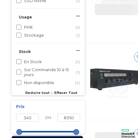
SSD NVMe
[1]
Usage
PME
[5]
Stockage
[1]
Stock
En Stock
[5]
Sur Commande 10 à 15
[1]
jours
Non disponible
[3]
Reduire tout
|
Effacer Tout
Prix
DH