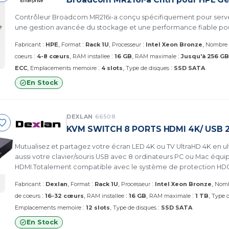
Contrôleur Broadcom MR216i-a conçu spécifiquement pour serve
une gestion avancée du stockage et une performance fiable pour 
:
:
:
Fabricant
HPE
Format
Rack 1U
Processeur
Intel Xeon Bronze
Nombre 
:
:
:
coeurs
4-8 cœurs
RAM installee
16 GB
RAM maximale
Jusqu'à 256 GB
:
:
ECC
Emplacements memoire
4 slots
Type de disques
SSD SATA
En Stock
DEXLAN
66508
KVM SWITCH 8 PORTS HDMI 4K/ USB 2
Mutualisez et partagez votre écran LED 4K ou TV UltraHD 4K en ult
aussi votre clavier/souris USB avec 8 ordinateurs PC ou Mac équi
HDMI.Totalement compatible avec le système de protection HDC
vidéos BluRay HD, 3D, ou UltraHD.
:
:
:
Fabricant
Dexlan
Format
Rack 1U
Processeur
Intel Xeon Bronze
Nomb
:
:
:
de coeurs
16-32 cœurs
RAM installee
16 GB
RAM maximale
1 TB
Type 
:
:
Emplacements memoire
12 slots
Type de disques
SSD SATA
En Stock