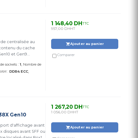
1 148,40 DH
TTC
957,00 DH
HT
de centralisée au
Ajouter au panier
e contenu du cache
 Gen10 et Gen9
Comparer
on du serveur
:
de sockets
1
Nombre de
:
 RAM
DDR4 ECC
1 267,20 DH
TTC
1 056,00 DH
HT
L38X Gen10
 port d'affichage avant
Ajouter au panier
ux disques avant SFF ou
re localisé dans Box1