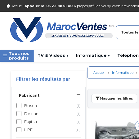
|
🏠 Accueil
|
Appeler le
05 22 88 51 00
|
A propos
|
Affiliez-vous
|
Devenir revendeu
Toutes le
Tous nos
TV & Vidéos
Informatique
Téléphon
▾
▾
produits
Accueil
»
Informatique
»
Filtrer les résultats par
Fabricant
Masquer les filtres
Bosch
[1]
Dexlan
[1]
Fujitsu
[1]
HPE
[6]