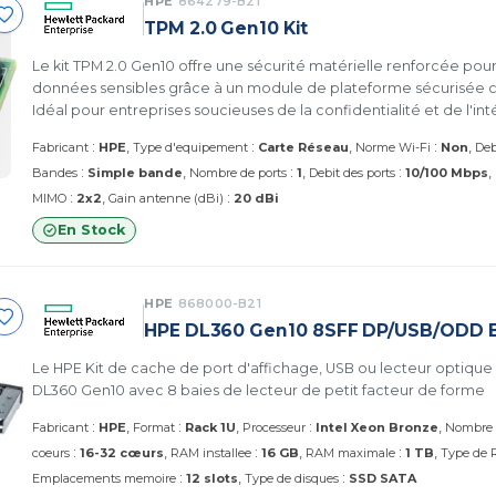
HPE
864279-B21
TPM 2.0 Gen10 Kit
Le kit TPM 2.0 Gen10 offre une sécurité matérielle renforcée pou
données sensibles grâce à un module de plateforme sécurisée 
Idéal pour entreprises soucieuses de la confidentialité et de l'int
informations.
:
:
:
Fabricant
HPE
Type d'equipement
Carte Réseau
Norme Wi-Fi
Non
Deb
:
:
:
Bandes
Simple bande
Nombre de ports
1
Debit des ports
10/100 Mbps
:
:
MIMO
2x2
Gain antenne (dBi)
20 dBi
En Stock
HPE
868000-B21
HPE DL360 Gen10 8SFF DP/USB/ODD Bl
Le HPE Kit de cache de port d'affichage, USB ou lecteur optique
DL360 Gen10 avec 8 baies de lecteur de petit facteur de forme
:
:
:
Fabricant
HPE
Format
Rack 1U
Processeur
Intel Xeon Bronze
Nombre 
:
:
:
coeurs
16-32 cœurs
RAM installee
16 GB
RAM maximale
1 TB
Type de
:
:
Emplacements memoire
12 slots
Type de disques
SSD SATA