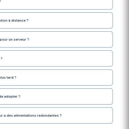
?
tion à distance ?
our un serveur ?
 ?
lus tard ?
de adopter ?
veur a des alimentations redondantes ?