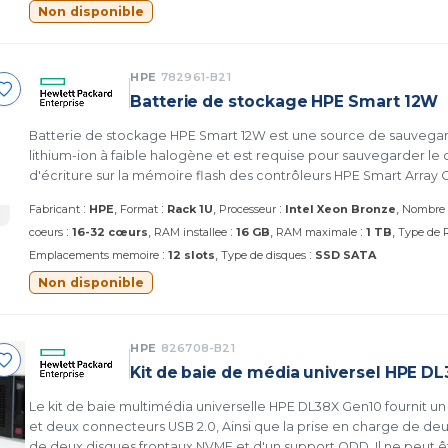
Non disponible
HPE
782961-B21
Batterie de stockage HPE Smart 12W
Batterie de stockage HPE Smart 12W est une source de sauvegar
lithium-ion à faible halogène et est requise pour sauvegarder l
d'écriture sur la mémoire flash des contrôleurs HPE Smart Array
Performance RAID (P-class) en cas d'imprévu perte d'alimentati
:
:
:
Fabricant
HPE
Format
Rack 1U
Processeur
Intel Xeon Bronze
Nombre 
:
:
:
coeurs
16-32 cœurs
RAM installee
16 GB
RAM maximale
1 TB
Type de
:
:
Emplacements memoire
12 slots
Type de disques
SSD SATA
Non disponible
HPE
826708-B21
Kit de baie de média universel HPE D
Le kit de baie multimédia universelle HPE DL38X Gen10 fournit un
et deux connecteurs USB 2.0, Ainsi que la prise en charge de de
de deux disques frontaux NVME et d'un support ODD, Il ne peut êt