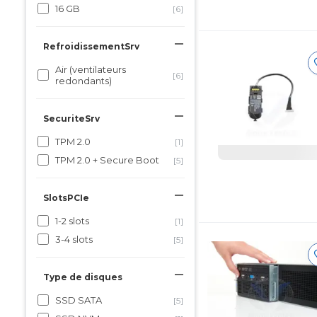
16 GB
[6]
RefroidissementSrv
Air (ventilateurs
[6]
redondants)
SecuriteSrv
TPM 2.0
[1]
TPM 2.0 + Secure Boot
[5]
SlotsPCIe
1-2 slots
[1]
3-4 slots
[5]
Type de disques
SSD SATA
[5]