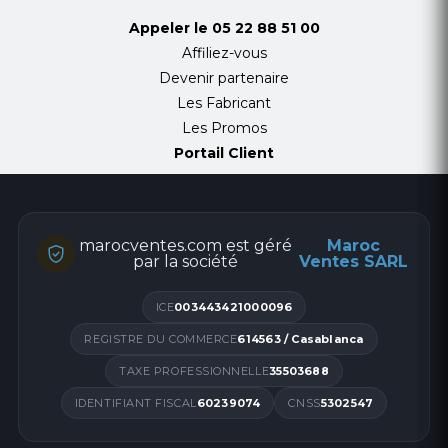
Appeler le
05 22 88 51 00
Affiliez-vous
Devenir partenaire
Les Fabricant
Les Promos
Portail Client
marocventes.com est géré
Maroc
par la société
Ventes SARL
ICE
003443421000096
REGISTRE DU COMMERCE
614563 / Casablanca
TAXE PROFESSIONNELLE
35503688
IDENTIFIANT FISCAL
60239074
CNSS
5302547