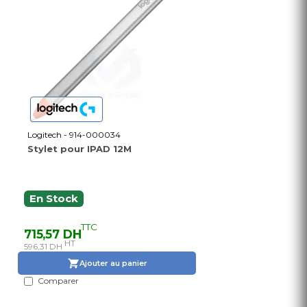
Logitech - 914-000034
Stylet pour IPAD 12M
En Stock
TTC
715,57 DH
HT
596,31 DH
Ajouter au panier
Comparer