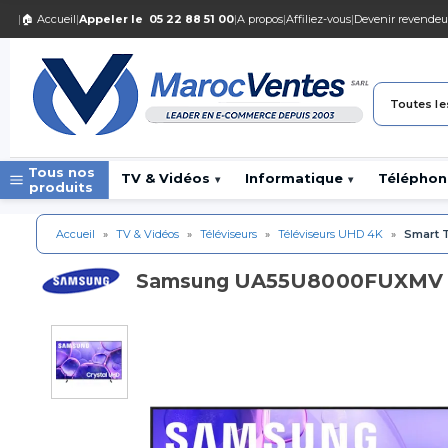
|
🏠 Accueil
|
Appeler le
05 22 88 51 00
|
A propos
|
Affiliez-vous
|
Devenir revendeu
Toutes le
Tous nos
TV & Vidéos
Informatique
Téléphon
▾
▾
produits
Accueil
»
TV & Vidéos
»
Téléviseurs
»
Téléviseurs UHD 4K
»
Smart T
UA55U8000FUXMV - 
Samsung