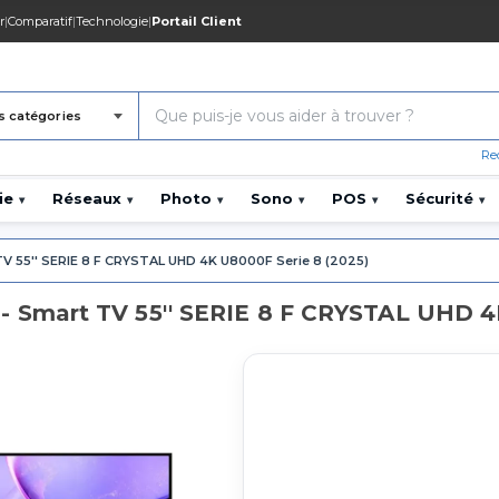
r
|
Comparatif
|
Technologie
|
Portail Client
s catégories
Re
ie
Réseaux
Photo
Sono
POS
Sécurité
▾
▾
▾
▾
▾
▾
V 55'' SERIE 8 F CRYSTAL UHD 4K U8000F Serie 8 (2025)
Smart TV 55'' SERIE 8 F CRYSTAL UHD 4K