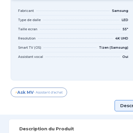
Fabricant
Samsung
Type de dalle
LED
Taille ecran
55"
Resolution
4K UHD
Smart TV (OS)
Tizen (Samsung)
Assistant vocal
Oui
Ask MV
⚡
- Assistant d'achat
Descr
Description du Produit