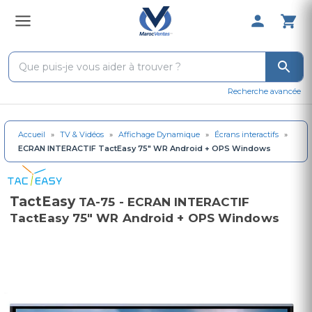
0 Produit 
Recherche avancée
Accueil
»
TV & Vidéos
»
Affichage Dynamique
»
Écrans interactifs
»
ECRAN INTERACTIF TactEasy 75" WR Android + OPS Windows
TactEasy
TA-75 - ECRAN INTERACTIF
TactEasy 75" WR Android + OPS Windows