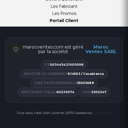
Les Fabricant
Les Promos
Portail Client
marocventes.com est géré
Maroc
par la société
Ventes SARL
ICE
003443421000096
REGISTRE DU COMMERCE
614563 / Casablanca
TAXE PROFESSIONNELLE
35503688
IDENTIFIANT FISCAL
60239074
CNSS
5302547
1 Rue Abou Hadil Allaf, Gauthier 20070 Casablanca
05 22 88 51 00