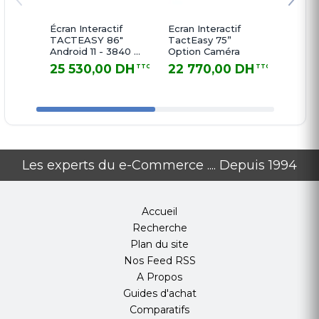
Écran Interactif
Ecran Interactif
Ecran I
TACTEASY 86"
TactEasy 75”
TactEa
Android 11 - 3840 ×
Option Caméra
13 4G
2160 - 20 points
ROM
25 530,00 DH
22 770,00 DH
17 0
TTC
TTC
de contact + 8
25 530,00 DH TTC
22 770,00 DH TTC
17 098,
microphones et
camera intégré
Les experts du e-Commerce .... Depuis 1994
Accueil
Recherche
Plan du site
Nos Feed RSS
A Propos
Guides d'achat
Comparatifs