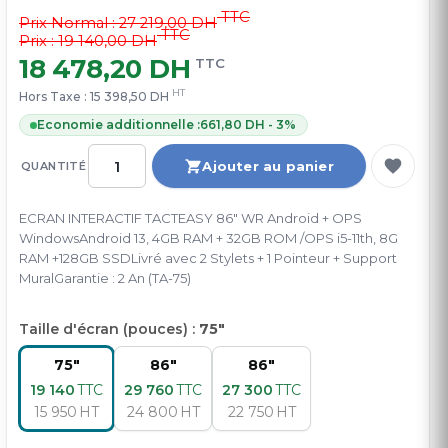
TTC
Prix Normal :
27 219,00 DH
TTC
Prix : 19 140,00 DH
18 478,20 DH
TTC
HT
Hors Taxe :
15 398,50 DH
Economie additionnelle :
661,80 DH - 3%
Ajouter au panier
QUANTITÉ
ECRAN INTERACTIF TACTEASY 86" WR Android + OPS
WindowsAndroid 13, 4GB RAM + 32GB ROM /OPS i5-11th, 8G
RAM +128GB SSDLivré avec 2 Stylets + 1 Pointeur + Support
MuralGarantie : 2 An (TA-75)
Taille d'écran (pouces) :
75"
75"
86"
86"
19 140
TTC
29 760
TTC
27 300
TTC
15 950
HT
24 800
HT
22 750
HT