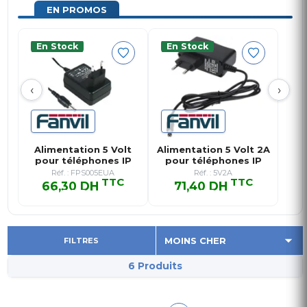
EN PROMOS
En Stock
En Stock
‹
›
Alimentation 5 Volt
Alimentation 5 Volt 2A
pour téléphones IP
pour téléphones IP
Fanv…
Réf. : FPS005EUA
Réf. : 5V2A
TTC
TTC
66,30 DH
71,40 DH
66,30 DH TTC
71,40 DH TTC
FILTRES
6 Produits