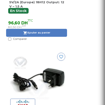
5V/2A (Europe) 18H12 Output: 12
V – 1.5 A
En Stock
TTC
96,60 DH
HT
80,50 DH
Ajouter au panier
Comparer