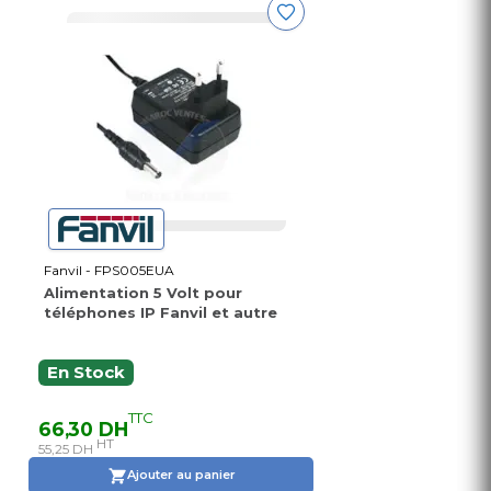
Fanvil - FPS005EUA
Alimentation 5 Volt pour
téléphones IP Fanvil et autre
En Stock
TTC
66,30 DH
HT
55,25 DH
Ajouter au panier