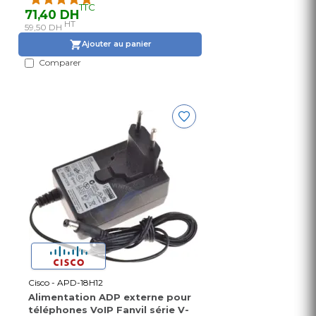
TTC
71,40 DH
HT
59,50 DH
Ajouter au panier
Comparer
Cisco - APD-18H12
Alimentation ADP externe pour
téléphones VoIP Fanvil série V-