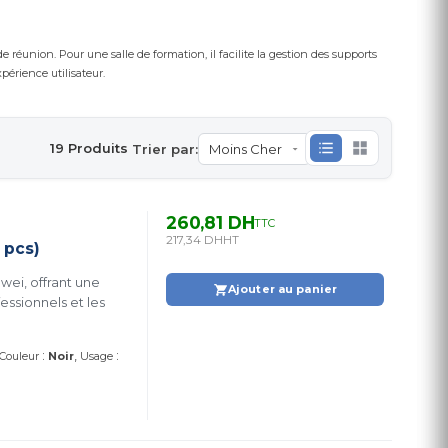
e réunion. Pour une salle de formation, il facilite la gestion des supports
périence utilisateur.
19 Produits
Trier par:
260,81 DH
TTC
217,34 DH
HT
 pcs)
wei, offrant une
Ajouter au panier
essionnels et les
:
:
Couleur
Noir
Usage