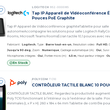
LOGITECH
952-000085
Tap IP Appareil de Vidéoconférence Éc
Pouces PoE Graphite
Tap IP Appareil de Vidéoconférence graphiteTablette pour salle
autonomeAccompagne les solutions pour salle Logitech Rally
Rooms, Microsoft Teams RoomsÉcran tactile 10,1 pouces avec r
oléophobeCapteur de mouvement pour une disponibilité perm
:
:
:
Fabricant
Logitech
Type
Barre tout-en-un
Resolution video
Full HD
un câble Ethernet et WifiAlimentation par Ethernet PoEOptions de
:
:
Jusqu'a 90 deg
Zoom
Numerique
Cadrage automatique (IA)
Oui
Suivi
(accessoires non fournis) (952-000085)
:
:
:
Microphones integres
Oui
Portee micro (m)
4.5 m
Haut-parleur integre
Ou
En Stock
POLYCOM
TC10
CONTRÔLEUR TACTILE BLANC 10 POU
CONTRÔLEUR TACTILE BLANC. Regardez la productivité augmenter
Poly TC10 fonctionnant à l’intérieur ou à l’extérieur de la salle. Po
minimales (L x P x H): 260 x 184 x 64 mm Tablette de contrôle pour visioconférence
autonome et écran de réservation de salle. Compatible Zoom. Col