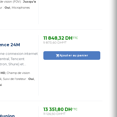
:
e vision (FOV)
Jusqu'a
:
ur
Oui
Microphones
11 848,32 DH
TTC
9 873,60 DH
HT
ence 24M
ne connexion internet
Ajouter au panier
entral, Tencent
tron, Shure) et
 2 sorties HDMI, 1
l HD
Champ de vision
stance Bluetooth. (950-
:
i
Suivi de l'orateur
Oui
i
13 351,80 DH
TTC
11 126,50 DH
HT
Réunion