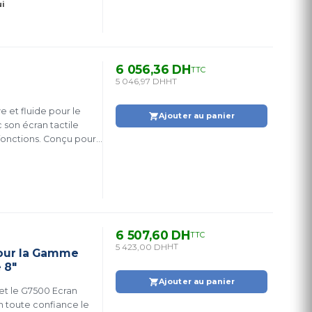
i
6 056,36 DH
TTC
5 046,97 DH
HT
e et fluide pour le
Ajouter au panier
 son écran tactile
 fonctions. Conçu pour
périence utilisateur.
6 507,60 DH
TTC
5 423,00 DH
HT
 pour la Gamme
 8"
Ajouter au panier
 et le G7500 Ecran
en toute confiance le