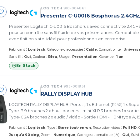
LOGITECH
910-004861
Presenter C-U0016 Bosphorus 2.4GHz
Presenter Logitech C-U0016 Bosphorus avec connectivité 2.4GHz
pour un contrôle sans fil fluide de vos présentations. Compatible E
avec finition slate, idéal pour professionnels en entreprise.
:
:
:
Fabricant
Logitech
Categorie d'accessoire
Cable
Compatibilite
Univers
:
:
:
:
Sans fil
Oui
Couleur
Bleu
Usage
Presentation
Garantie
1 an
En Stock
LOGITECH
993-001951
RALLY DISPLAY HUB
LOGITECH RALLY DISPLAY HUB. Ports : ,, 1 x Ethernet (RJ45) 1 x Supe
Type-B 9 broches 2 x haut-parleurs - mini-XLR 3 broches 1 x sorti
Type-C 24 broches 2 x audio / vidéo - Sortie HDMI - HDMI type A, 1
:
:
:
Fabricant
Logitech
Type
Barre tout-en-un
Resolution video
Full HD
:
:
Jusqu'a 90 deg
Zoom
Numerique
Cadrage automatique (IA)
Oui
Suivi