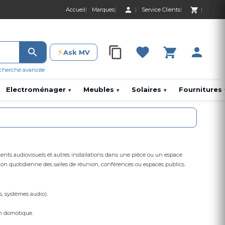
Accueil
Marques
Service Clients
0 Produit 0,00 D
⚡
Ask MV
0 Produit 0,00 DH
cherche avancée
Electroménager
Meubles
Solaires
Fournitures
▾
▾
▾
ements audiovisuels et autres installations dans une pièce ou un espace
gestion quotidienne des salles de réunion, conférences ou espaces publics.
, systèmes audio).
on domotique.