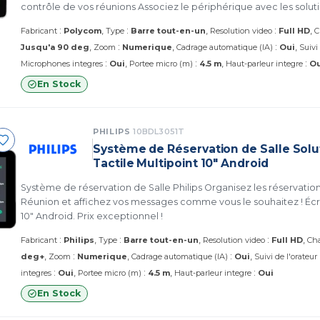
contrôle de vos réunions Associez le périphérique avec les solut
connaissez
:
:
:
Fabricant
Polycom
Type
Barre tout-en-un
Resolution video
Full HD
C
:
:
Jusqu'a 90 deg
Zoom
Numerique
Cadrage automatique (IA)
Oui
Suivi
:
:
:
Microphones integres
Oui
Portee micro (m)
4.5 m
Haut-parleur integre
Ou
En Stock
PHILIPS
10BDL3051T
Système de Réservation de Salle Solu
Tactile Multipoint 10" Android
Système de réservation de Salle Philips Organisez les réservation
Réunion et affichez vos messages comme vous le souhaitez ! Écran Tactile Multipoint
10" Android. Prix exceptionnel !
:
:
:
Fabricant
Philips
Type
Barre tout-en-un
Resolution video
Full HD
Cha
:
:
deg+
Zoom
Numerique
Cadrage automatique (IA)
Oui
Suivi de l'orateur
:
:
:
integres
Oui
Portee micro (m)
4.5 m
Haut-parleur integre
Oui
En Stock