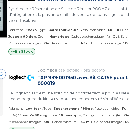
Système de Réservation de Salle de RéunionROOMZ est la solutio
d'intégration et la plus simple afin de vous aider dans la gestio
travail flexibles.
:
:
:
Fabricant
Evoko
Type
Barre tout-en-un
Resolution video
Full HD
Cha
:
:
Jusqu'a 90 deg
Zoom
Numerique
Cadrage automatique (IA)
Oui
Suivi
:
:
:
Microphones integres
Oui
Portee micro (m)
4.5 m
Haut-parleur integre
Ou
En Stock
LOGITECH
939-001950 + 952-000019
TAP 939-001950 avec Kit CAT5E pour L
000019
Le Logitech Tap est une solution de contrôle tactile pour les sall
accompagnée du kit CAT5E pour une connectivité simplifiée et e
:
:
:
Fabricant
Logitech
Type
Speakerphone / Micro
Resolution video
Ful
:
:
:
(FOV)
Jusqu'a 90 deg
Zoom
Numerique
Cadrage automatique (IA)
Ou
:
:
:
Microphones integres
Oui
Portee micro (m)
4.5 m
Haut-parleur integre
Ou