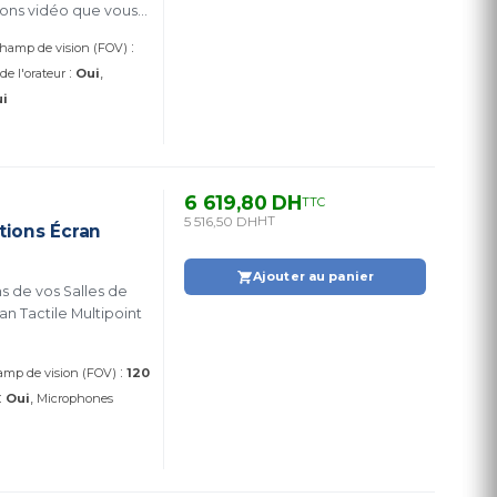
ions vidéo que vous
:
hamp de vision (FOV)
:
 de l'orateur
Oui
i
6 619,80 DH
TTC
5 516,50 DH
HT
tions Écran
Ajouter au panier
s de vos Salles de
:
mp de vision (FOV)
120
:
Oui
Microphones