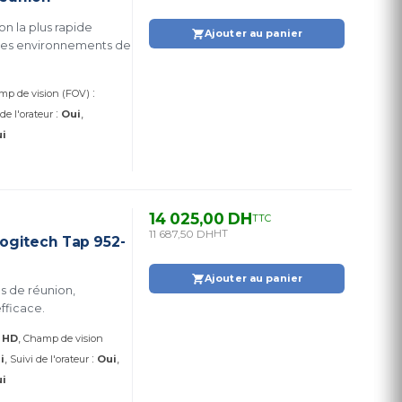
n la plus rapide
Ajouter au panier
n des environnements de
:
mp de vision (FOV)
:
 de l'orateur
Oui
i
14 025,00 DH
TTC
11 687,50 DH
HT
ogitech Tap 952-
Ajouter au panier
es de réunion,
fficace.
l HD
Champ de vision
:
i
Suivi de l'orateur
Oui
i