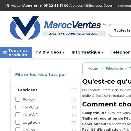
|
🏠 Accueil
|
Appeler le
05 22 88 51 00
|
A propos
|
Affiliez-vous
|
Devenir revendeu
Toutes le
Tous nos
TV & Vidéos
Informatique
Téléphon
▾
▾
produits
Accueil
»
Téléphonie
»
T
Filtrer les résultats par
Qu'est-ce qu'u
Fabricant
Un contrôleur tactile de salle e
dédié. Grâce à son interface tact
Evoko
[2]
Comment chois
HPPOLY
[1]
Compatibilité :
Assurez-vous q
HUAWEI
[1]
Taille et résolution de l'éc
Logitech
[7]
Fonctionnalités :
Certains mo
Philips
Facilité d’installation :
Privi
[1]