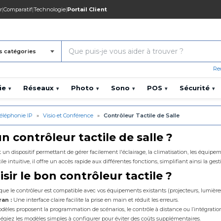
r
|
Comparatif
|
Technologie
|
Portail Client
s catégories
Re
ie
Réseaux
Photo
Sono
POS
Sécurité
▾
▾
▾
▾
▾
▾
éléphonie IP
»
Visio et Conférence
»
Contrôleur Tactile de Salle
n contrôleur tactile de salle ?
st un dispositif permettant de gérer facilement l'éclairage, la climatisation, les équip
ile intuitive, il offre un accès rapide aux différentes fonctions, simplifiant ainsi la 
ir le bon contrôleur tactile ?
ue le contrôleur est compatible avec vos équipements existants (projecteurs, lumières
ran :
Une interface claire facilite la prise en main et réduit les erreurs.
dèles proposent la programmation de scénarios, le contrôle à distance ou l’intégrati
légiez les modèles simples à configurer pour éviter des coûts supplémentaires.