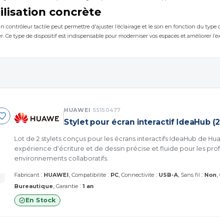
ilisation concrète
 contrôleur tactile peut permettre d'ajuster l’éclairage et le son en fonction du type d
. Ce type de dispositif est indispensable pour moderniser vos espaces et améliorer l’ex
HUAWEI
55150477
Stylet pour écran interactif IdeaHub (2
Lot de 2 stylets conçus pour les écrans interactifs IdeaHub de Hua
expérience d'écriture et de dessin précise et fluide pour les prof
environnements collaboratifs.
:
:
:
:
Fabricant
HUAWEI
Compatibilite
PC
Connectivite
USB-A
Sans fil
Non
:
Bureautique
Garantie
1 an
En Stock