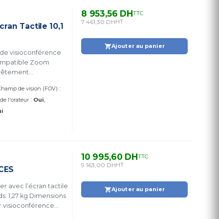
8 953,56 DH
TTC
7 461,30 DH
HT
ran Tactile 10,1
Ajouter au panier
 de visioconférence
Compatible Zoom
evêtement
anenteConnectivité en
:
Champ de vision (FOV)
 fixation multiples
:
 de l'orateur
Oui
i
10 995,60 DH
TTC
9 163,00 DH
HT
CES
 avec l’écran tactile
Ajouter au panier
ids: 1,27 kg Dimensions
oris noir. (POLY TC10)