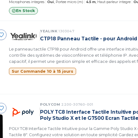
:
:
:
Microphones integres
Oui
Portee micro (m)
4.5 m
Haut-parleur integre
Ou
En Stock
YEALINK
1303047
CTP18 Panneau Tactile - pour Android
Le panneau tactile CTP18 pour Android offre une interface intuitiv
contrôle des systèmes de visioconférence et téléphonie IP. Avec
capacitif, il permet une gestion simple et efficace des appels et
une intégration professionnelle, il améliore la productivité et l'ex
Sur Commande 10 à 15 jours
POLYCOM
2200-30760-001
POLY TC8 Interface Tactile Intuitive
Poly Studio X et le G7500 Ecran Tactile
POLY TC8 Interface Tactile Intuitive pour la Gamme Poly Studio X
Tactile 8". Configurez votre solution en toute simplicité Gardez 