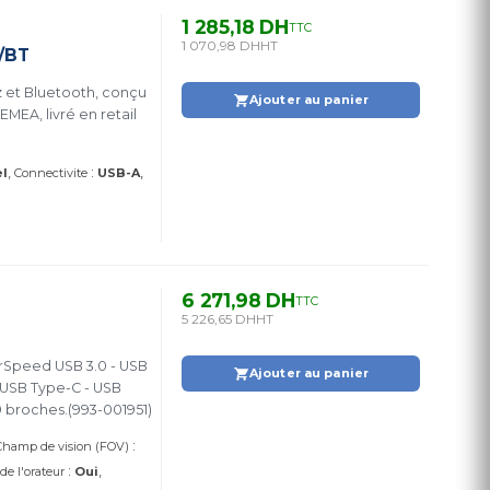
1 285,18 DH
TTC
1 070,98 DH
HT
/BT
 et Bluetooth, conçu
Ajouter au panier
MEA, livré en retail
:
el
Connectivite
USB-A
6 271,98 DH
TTC
5 226,65 DH
HT
rSpeed ​​USB 3.0 - USB
Ajouter au panier
e USB Type-C - USB
9 broches.(993-001951)
:
Champ de vision (FOV)
:
 de l'orateur
Oui