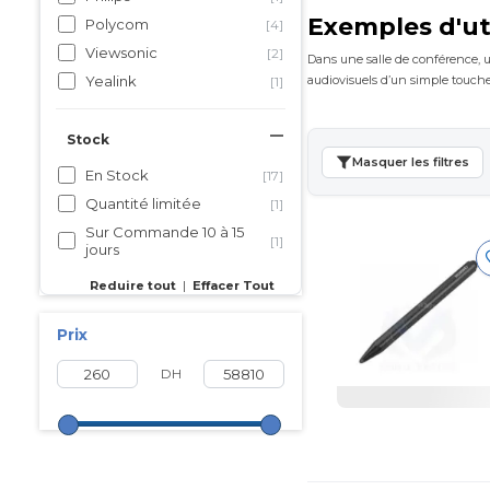
Exemples d'ut
Polycom
[4]
Viewsonic
[2]
Dans une salle de conférence, un
Yealink
audiovisuels d’un simple toucher
[1]
Stock
Masquer les filtres
En Stock
[17]
Quantité limitée
[1]
Sur Commande 10 à 15
[1]
jours
Reduire tout
|
Effacer Tout
Prix
DH