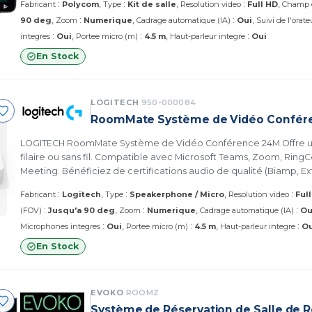
:
:
:
Fabricant
Polycom
Type
Kit de salle
Resolution video
Full HD
Champ d
:
:
90 deg
Zoom
Numerique
Cadrage automatique (IA)
Oui
Suivi de l'orate
:
:
:
integres
Oui
Portee micro (m)
4.5 m
Haut-parleur integre
Oui
En Stock
LOGITECH
950-000084
RoomMate Système de Vidéo Confér
LOGITECH RoomMate Système de Vidéo Conférence 24M.Offre u
filaire ou sans fil. Compatible avec Microsoft Teams, Zoom, RingC
Meeting. Bénéficiez de certifications audio de qualité (Biamp, Ex
matériel certifié (Logitech MeetUp, Rally Camera, Tap). Profitez de
:
:
:
Fabricant
Logitech
Type
Speakerphone / Micro
Resolution video
Ful
entrée HDMI, 3 ports USB, réseau Ethernet, WiFi, et contrôle à di
:
:
:
(FOV)
Jusqu'a 90 deg
Zoom
Numerique
Cadrage automatique (IA)
Ou
000084)
:
:
:
Microphones integres
Oui
Portee micro (m)
4.5 m
Haut-parleur integre
Ou
En Stock
EVOKO
ROOMZ
Système de Réservation de Salle de 