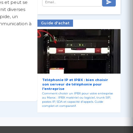
es et peut se
it diverses
pide, un
ommunication à
Guide d'achat
Téléphonie IP et IPBX : bien choisir
stes avec le
son serveur de téléphonie pour
l'entreprise
Comment choisir un IPBX pour votre entreprise
au Maroc : IPBX matériel ou logiciel, trunk SIP,
postes IP, SDA et capacité d'appels. Guide
complet et comparatif.