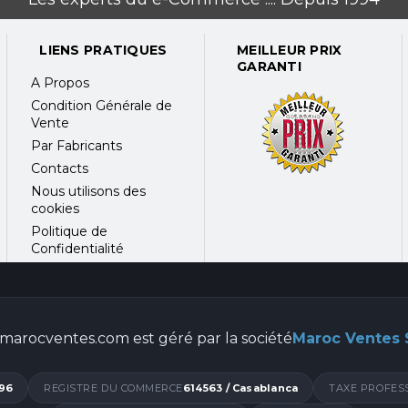
 Asterisk
LIENS PRATIQUES
MEILLEUR PRIX
 plusieurs postes avec le même compte sip
GARANTI
imultanés • Jusqu'à 500 postes enregistrer
A Propos
te (API MQTT)
Condition Générale de
Vente
le des appels : Reroutage en cas d'échec de l'appel, routag
Par Fabricants
fonction de la période de temps, routage en fonction du num
Contacts
Nous utilisons des
cookies
Politique de
Confidentialité
marocventes.com est géré par la société
Maroc Ventes
96
REGISTRE DU COMMERCE
614563 / Casablanca
TAXE PROFES