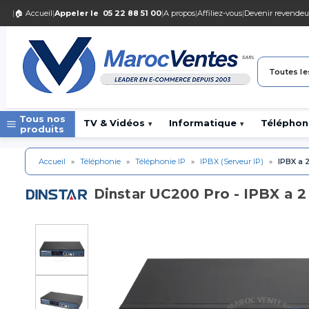
|
🏠 Accueil
|
Appeler le
05 22 88 51 00
|
A propos
|
Affiliez-vous
|
Devenir revendeu
Toutes le
Tous nos
TV & Vidéos
Informatique
Téléphon
▾
▾
produits
Accueil
»
Téléphonie
»
Téléphonie IP
»
IPBX (Serveur IP)
»
IPBX a 
UC200 Pro - IPBX a 2
Dinstar