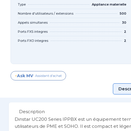
Type
Appliance materielle
Nombre d'utilisateurs / extensions
500
Appels simultanes
30
Ports FXS integres
2
Ports FXO integres
2
Ask MV
⚡
- Assistant d'achat
Descr
Description
Dinstar UC200 Series IPPBX est un équipement term
utilisateurs de PME et SOHO. Il est compact et léger 