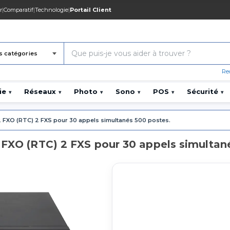
r
|
Comparatif
|
Technologie
|
Portail Client
s catégories
Re
ie
Réseaux
Photo
Sono
POS
Sécurité
▾
▾
▾
▾
▾
▾
2 FXO (RTC) 2 FXS pour 30 appels simultanés 500 postes.
 FXO (RTC) 2 FXS pour 30 appels simultan