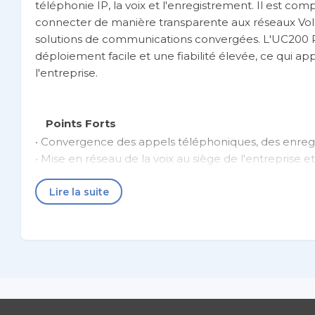
téléphonie IP, la voix et l'enregistrement. Il est co
connecter de manière transparente aux réseaux VoIP 
solutions de communications convergées. L'UC200 PR
déploiement facile et une fiabilité élevée, ce qui
l'entreprise.
Points Forts
• Convergence des appels téléphoniques, des enreg
• Mise en réseau de la voix au siège de l'entreprise e
• Compatible avec les plateformes de services IMS e
Lire la suite
• Prise en charge des appels vocaux et vidéo HD • SIP
même compte sip.
Caractéristiques techniques
• Convergence des appels téléphoniques, des enreg
• Mise en réseau de la voix au siège de l'entreprise e