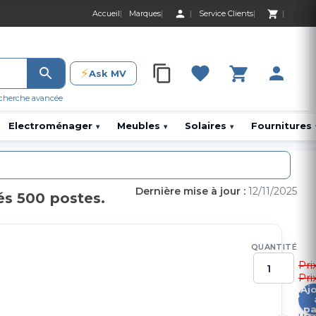
Accueil
Marques
Service Clients
0 Produit 0,00 D
⚡
Ask MV
0 Produit 0,00 DH
cherche avancée
Electroménager
Meubles
Solaires
Fournitures
▾
▾
▾
Dernière mise à jour :
12/11/2025
és 500 postes.
QUANTITÉ
Pri
Pri
Aj
2
pa