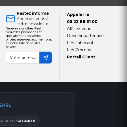
Restez informé
Appeler le
Abonnez vous à
05 22 88 51 00
notre newsletter
Affiliez-vous
Recevez nos offres Flash,
Nouvelles promotions et
Devenir partenaire
spécialement les ventes
e en fonction
privées réservées aux membres
Les Fabricant
de notre liste de ventes
éro de
privées.
Les Promos
Portail Client
 SARL
SIONNELLE
35503688