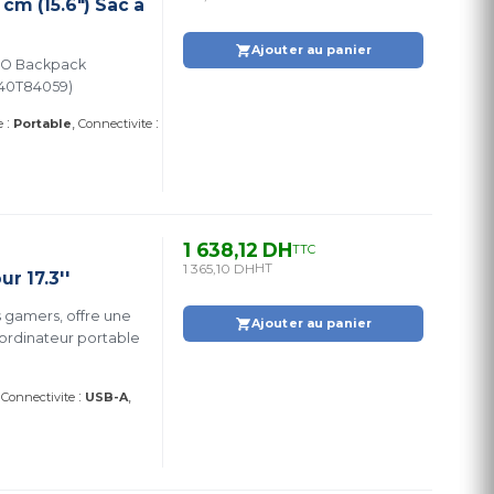
cm (15.6") Sac à
Ajouter au panier
OVO Backpack
Poids: 1 453 gDimensions: 315 x 50 x 480 mm (4X40T84059)
:
:
e
Portable
Connectivite
1 638,12 DH
TTC
1 365,10 DH
HT
r 17.3''
 gamers, offre une
Ajouter au panier
 ordinateur portable
:
Connectivite
USB-A