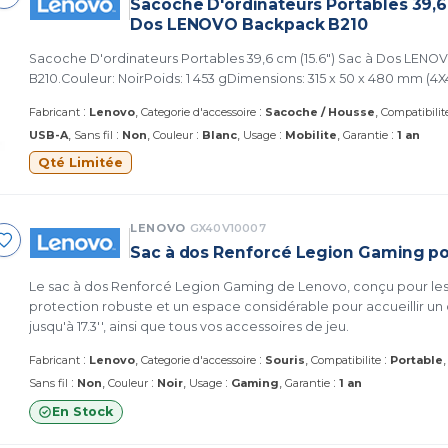
Sacoche D'ordinateurs Portables 39,6 
Dos LENOVO Backpack B210
Sacoche D'ordinateurs Portables 39,6 cm (15.6") Sac à Dos LEN
B210.Couleur: Noir
:
:
Fabricant
Lenovo
Categorie d'accessoire
Sacoche / Housse
Compatibilit
:
:
:
:
USB-A
Sans fil
Non
Couleur
Blanc
Usage
Mobilite
Garantie
1 an
Qté Limitée
LENOVO
GX40V10007
Sac à dos Renforcé Legion Gaming pou
Le sac à dos Renforcé Legion Gaming de Lenovo, conçu pour les
protection robuste et un espace considérable pour accueillir un
jusqu'à 17.3'', ainsi que tous vos accessoires de jeu.
:
:
:
Fabricant
Lenovo
Categorie d'accessoire
Souris
Compatibilite
Portable
:
:
:
:
Sans fil
Non
Couleur
Noir
Usage
Gaming
Garantie
1 an
En Stock