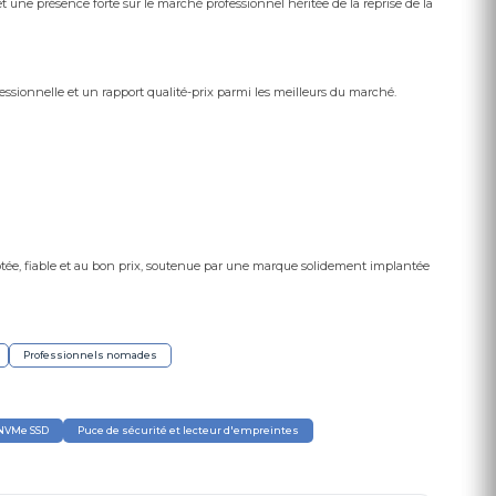
 une présence forte sur le marché professionnel héritée de la reprise de la
fessionnelle et un rapport qualité-prix parmi les meilleurs du marché.
tée, fiable et au bon prix, soutenue par une marque solidement implantée
Professionnels nomades
 NVMe SSD
Puce de sécurité et lecteur d'empreintes