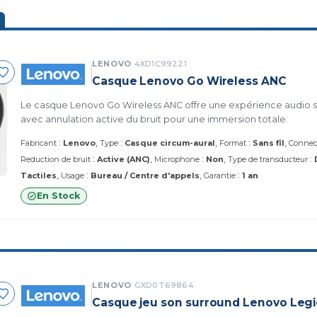
LENOVO
4XD1C99221
Casque Lenovo Go Wireless ANC
Le casque Lenovo Go Wireless ANC offre une expérience audio sa
avec annulation active du bruit pour une immersion totale.
:
:
:
Fabricant
Lenovo
Type
Casque circum-aural
Format
Sans fil
Connect
:
:
:
Reduction de bruit
Active (ANC)
Microphone
Non
Type de transducteur
:
:
Tactiles
Usage
Bureau / Centre d'appels
Garantie
1 an
En Stock
LENOVO
GXD0T69864
Casque jeu son surround Lenovo Legio