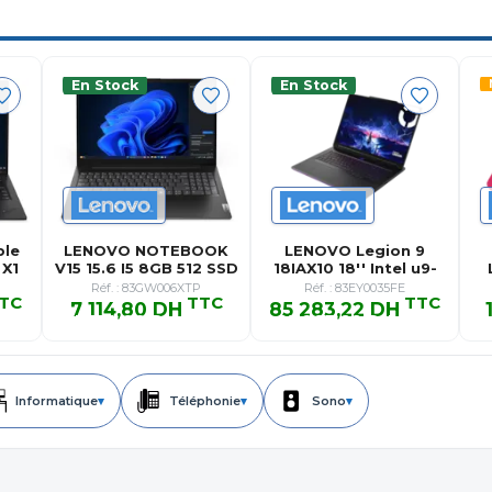
En Stock
En Stock
ble
LENOVO NOTEBOOK
LENOVO Legion 9
 X1
V15 15.6 I5 8GB 512 SSD
18IAX10 18'' Intel u9-
Dos …
275HX …
Réf. : 83GW006XTP
Réf. : 83EY0035FE
TC
TTC
TTC
7 114,80 DH
85 283,22 DH
TC
7 114,80 DH TTC
85 283,22 DH TTC
Informatique
▾
Téléphonie
▾
Sono
▾