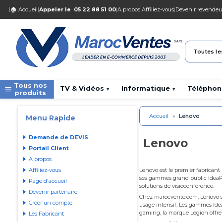
|
🏠 Accueil
|
Appeler le
05 22 88 51 00
|
A propos
|
Affiliez-vous
|
Devenir revendeu
Toutes le
Tous nos
TV & Vidéos
Informatique
Téléphon
▾
▾
produits
Accueil
»
Lenovo
Menu Rapide
Demande de DEVIS
Lenovo
Portail Client
A propos
Affiliez-vous
Lenovo est le premier fabricant
ses gammes grand public IdeaPad 
Page d'accueil
solutions de visioconférence.
Devenir partenaire
Chez marocvente.com, Lenovo sédu
Créer un compte
usage intensif. Les gammes Idea
gaming, la marque Legion offre
Les Fabricant