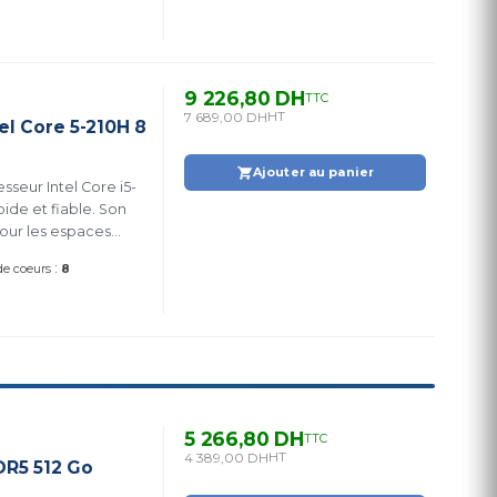
9 226,80 DH
TTC
7 689,00 DH
HT
el Core 5-210H 8
Ajouter au panier
seur Intel Core i5-
ide et fiable. Son
pour les espaces
:
e coeurs
8
5 266,80 DH
TTC
4 389,00 DH
HT
DR5 512 Go