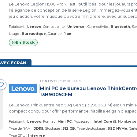
Le Lenovo Legion H500 Pro 7.1 est l'outil idéal pour les joueurs pr
l'élégance de conception de la série Legion. Immergez-vous en
jeu d'action, votre musique ou votre film préféré, avec un superb
pilote et des profils audio dédiés
:
:
:
Fabricant
Lenovo
Compatibilite
Universel
Connectivite
Bluetooth
San
:
:
Usage
Bureautique
Garantie
1 an
En Stock
AVEC ÉCRAN
LENOVO
13B9005CFM
Mini PC de bureau Lenovo ThinkCentr
13B9005CFM
Le Lenovo ThinkCentre neo 50q Gen 5 (13B9005CFM) est un mini P
compact conçu pour offrir performance, fiabilité et gain d’espac
:
:
:
Fabricant
Lenovo
Format
Mini PC
Processeur
Intel Core i5
Nombre de 
:
:
:
Type de RAM
DDR5
Stockage
512 GB
Type de stockage
SSD NVMe
Cart
:
Type GPU
Integree