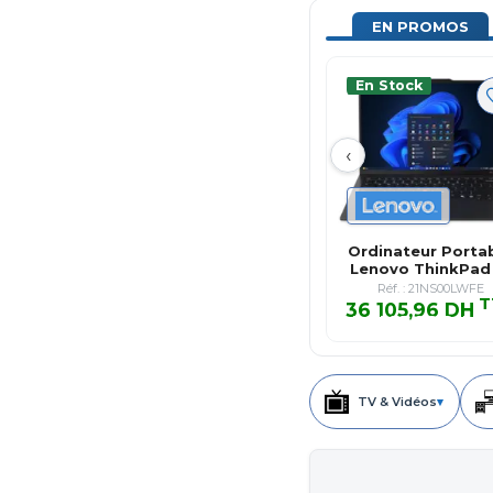
EN PROMOS
En Stock
‹
Ordinateur Porta
Lenovo ThinkPad
Carbo…
Réf. : 21NS00LWFE
T
36 105,96 DH
36 105,96 DH T
TV & Vidéos
▾