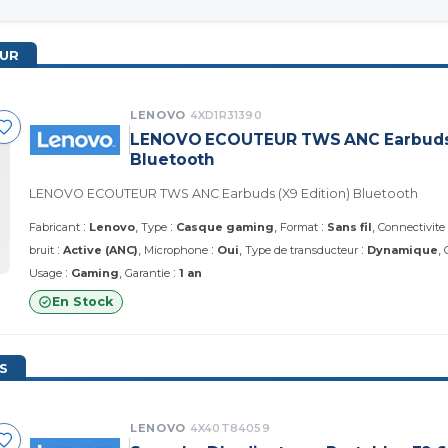
UR
LENOVO
4XD1R31390
LENOVO ECOUTEUR TWS ANC Earbuds (
Bluetooth
LENOVO ECOUTEUR TWS ANC Earbuds (X9 Edition) Bluetooth
:
:
:
Fabricant
Lenovo
Type
Casque gaming
Format
Sans fil
Connectivite
:
:
:
bruit
Active (ANC)
Microphone
Oui
Type de transducteur
Dynamique
:
:
Usage
Gaming
Garantie
1 an
En Stock
S
LENOVO
4X40T84059