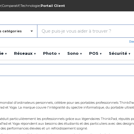
r
|
Comparatif
|
Technologie
|
Portail Client
s catégories
Re
ie
Réseaux
Photo
Sono
POS
Sécurité
▾
▾
▾
▾
▾
▾
 mondial d'ordinateurs personnels, célèbre pour ses portables professionnels ThinkPad
et Yoga. La marque couvre l'intégralité du spectre informatique, du portable ultralége
it particulièrement les professionnels grâce aux légendaires ThinkPad, réputés pour le
Pad et Yoga répondent aux besoins des étudiants et des particuliers avec des designs 
 des performances élevées et un refroidissement soigné.