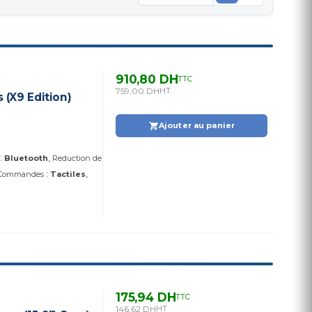
910,80 DH
TTC
759,00 DH
HT
X9 Edition)
Ajouter au panier
:
Bluetooth
Reduction de
:
Commandes
Tactiles
175,94 DH
TTC
146,62 DH
HT