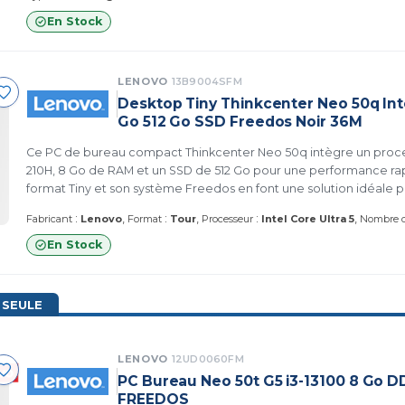
En Stock
LENOVO
13B9004SFM
Desktop Tiny Thinkcenter Neo 50q Int
Go 512 Go SSD Freedos Noir 36M
Ce PC de bureau compact Thinkcenter Neo 50q intègre un proces
210H, 8 Go de RAM et un SSD de 512 Go pour une performance rap
format Tiny et son système Freedos en font une solution idéale 
restreints et les utilisateurs souhaitant installer leur propre OS.
:
:
:
Fabricant
Lenovo
Format
Tour
Processeur
Intel Core Ultra 5
Nombre d
En Stock
 SEULE
LENOVO
12UD0060FM
PC Bureau Neo 50t G5 i3-13100 8 Go D
FREEDOS