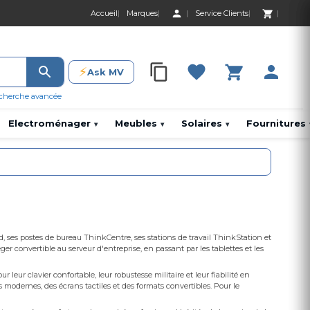
Accueil
Marques
Service Clients
0 Produit 0,00 D
⚡
Ask MV
0 Produit 0,00 DH
cherche avancée
Electroménager
Meubles
Solaires
Fournitures
▾
▾
▾
, ses postes de bureau ThinkCentre, ses stations de travail ThinkStation et
r convertible au serveur d'entreprise, en passant par les tablettes et les
ur clavier confortable, leur robustesse militaire et leur fiabilité en
modernes, des écrans tactiles et des formats convertibles. Pour le