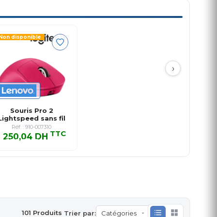
Non disponible
›
Souris Pro 2
Lightspeed sans fil
Rose
Réf. : 910-007310
TTC
1 250,04 DH
1 250,04 DH TTC
101 Produits
Trier par: