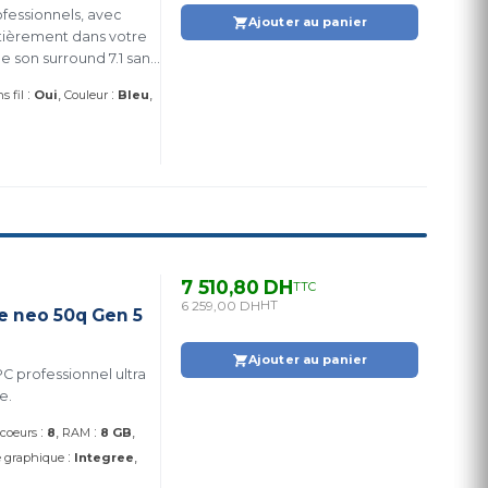
ofessionnels, avec
Ajouter au panier
tièrement dans votre
e son surround 7.1 sans
:
:
s fil
Oui
Couleur
Bleu
7 510,80 DH
TTC
6 259,00 DH
HT
e neo 50q Gen 5
Ajouter au panier
C professionnel ultra
e.
:
:
coeurs
8
RAM
8 GB
:
e graphique
Integree