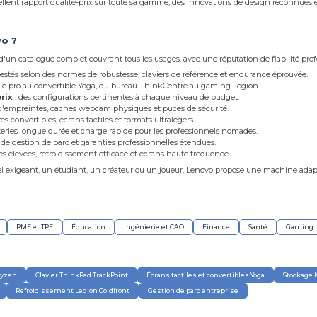
llent rapport qualité-prix sur toute sa gamme, des innovations de design reconnues et
vo ?
 d'un catalogue complet couvrant tous les usages, avec une réputation de fiabilité pro
testés selon des normes de robustesse, claviers de référence et endurance éprouvée.
ble pro au convertible Yoga, du bureau ThinkCentre au gaming Legion.
rix
: des configurations pertinentes à chaque niveau de budget.
 d'empreintes, caches webcam physiques et puces de sécurité.
es convertibles, écrans tactiles et formats ultralégers.
teries longue durée et charge rapide pour les professionnels nomades.
s de gestion de parc et garanties professionnelles étendues.
s élevées, refroidissement efficace et écrans haute fréquence.
l exigeant, un étudiant, un créateur ou un joueur, Lenovo propose une machine adap
PME et TPE
Éducation
Ingénierie et CAO
Finance
Santé
Gaming
Ryzen
Clavier ThinkPad TrackPoint
Écrans tactiles et convertibles Yoga
Stockage
Refroidissement Legion Coldfront
Gestion de parc entreprise