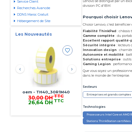
Lenovo se distingue par un exce
Service Client
division PC d'IBM.
Recherches Avancée
DDNS Maroc Gratuit
Pourquoi choisir Leno
Hébergement de Site
Choisir Lenovo, c'est bénéficier
Fiabilité ThinkPad
: châssis 
Les Nouveautés
Gamme complète
: du porta
Excellent rapport qualité-p
Sécurité intégrée
: lecteurs
Innovation design
: charnièr
Autonomie et mobilité
: bat
Solutions entreprise
: outil
Gaming Legion
: performance
‹
›
Que vous soyez un professionne
dans le monde de l'entreprise.
Secteurs
Fanvil - V60P
Entreprises et grands comptes
TTC
552,00 DH
TTC
475,20 DH
475,20 DH TTC
Technologies
Processeurs Intel Core et AMD 
Stations ThinkStation certifiées