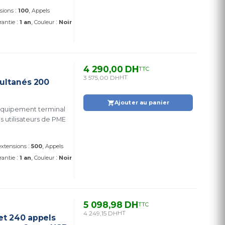
:
nsions
100
Appels
:
:
rantie
1 an
Couleur
Noir
4 290,00 DH
TTC
3 575,00 DH
HT
multanés 200
Ajouter au panier
 équipement terminal
 utilisateurs de PME
:
 extensions
500
Appels
:
:
rantie
1 an
Couleur
Noir
5 098,98 DH
TTC
4 249,15 DH
HT
et 240 appels