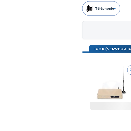
Téléphonie
▾
IPBX (SERVEUR IP