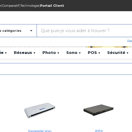
r
|
Comparatif
|
Technologie
|
Portail Client
s catégories
Re
ie
Réseaux
Photo
Sono
POS
Sécurité
▾
▾
▾
▾
▾
▾
Passerelle Voip
IPBX