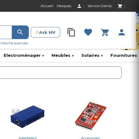
Accueil
Marques
Service Clients
0 Produit 0,00 D
⚡
Ask MV
0 Produit 0,00 DH
cherche avancée
Electroménager
Meubles
Solaires
Fournitures
▾
▾
▾
Adaptateur
Accessoires