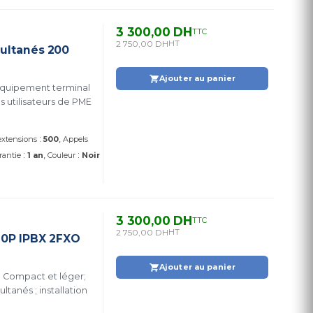
3 300,00 DH
TTC
2 750,00 DH
HT
multanés 200
Ajouter au panier
 équipement terminal
 utilisateurs de PME
:
 extensions
500
Appels
:
:
rantie
1 an
Couleur
Noir
3 300,00 DH
TTC
2 750,00 DH
HT
20P IPBX 2FXO
Ajouter au panier
; Compact et léger;
tanés ; installation