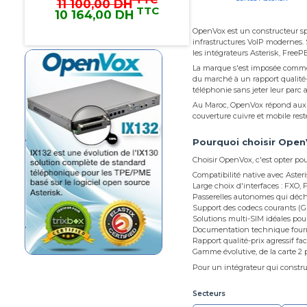
14 123,28 DH
TTC
13 496,34 DH
13 496,34 DH TTC
OpenVox est un constructeur spéc
infrastructures VoIP modernes. S
les intégrateurs Asterisk, Fre
IPPBX complèt Elastix avec 2
ouverture 2 carte PCIe
La marque s'est imposée comme u
du marché à un rapport qualité-
téléphonie sans jeter leur parc 
Openvox maroc
Openvox
Au Maroc, OpenVox répond aux b
Openvox IX132
couverture cuivre et mobile res
Pourquoi choisir Open
VoxStack Module de Passerelle
4 GSM Channels
Choisir OpenVox, c'est opter po
Compatibilité native avec Aster
Openvox Maroc
Openvox
Large choix d'interfaces : FXO
Passerelles autonomes qui décha
Openvox VS-GWM400G
Support des codecs courants (G.7
Solutions multi-SIM idéales pour
VoIP GSM Gateway 4 GSM
Documentation technique fourn
Channels
Rapport qualité-prix agressif fa
Gamme évolutive, de la carte 2 
Pour un intégrateur qui constru
Openvox Maroc
Openvox
Openvox VS-GW1600-4G
Secteurs