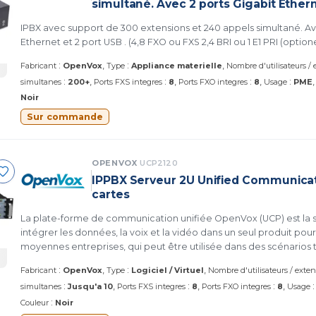
simultané. Avec 2 ports Gigabit Ether
IPBX avec support de 300 extensions et 240 appels simultané. Avec 2 ports Gigabit
Ethernet et 2 port USB . (4,8 FXO ou FXS 2,4 BRI ou 1 E1 PRI (optione
:
:
Fabricant
OpenVox
Type
Appliance materielle
Nombre d'utilisateurs /
:
:
:
:
simultanes
200+
Ports FXS integres
8
Ports FXO integres
8
Usage
PME
Noir
Sur commande
OPENVOX
UCP2120
IPPBX Serveur 2U Unified Communicati
cartes
La plate-forme de communication unifiée OpenVox (UCP) est la s
intégrer les données, la voix et la vidéo dans un seul produit pour
moyennes entreprises, qui peut être utilisée dans des scénarios 
d'appel gouvernementaux et d'entreprise, les centres d'appels
:
:
Fabricant
OpenVox
Type
Logiciel / Virtuel
Nombre d'utilisateurs / exte
centre de répartition. les industries.
:
:
:
simultanes
Jusqu'a 10
Ports FXS integres
8
Ports FXO integres
8
Usage
:
Couleur
Noir