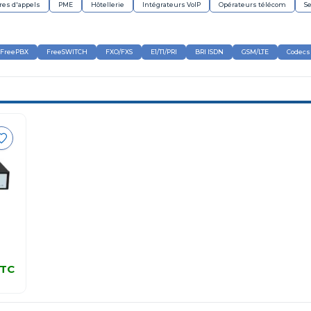
res d'appels
PME
Hôtellerie
Intégrateurs VoIP
Opérateurs télécom
Se
FreePBX
FreeSWITCH
FXO/FXS
E1/T1/PRI
BRI ISDN
GSM/LTE
Codecs 
TC
TC