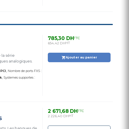
785,30 DH
TTC
654,42 DH
HT
la série
Ajouter au panier
ques analogiques.
:
:
PCI
Nombre de ports FXS
:
k
Systemes supportes
2 671,68 DH
TTC
2 226,40 DH
HT
S
orts. Les banques de