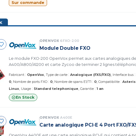
Sur commande
K
OPENVOX
6FXO-200
Module Double FXO
Le module FXO-200 OpenVox permet aux cartes analogiques de 
A400/A800/A1200 et carte Zycoo de terminer 2 lignes téléphoni
:
:
Fabricant
OpenVox
Type de carte
Analogique (FXS/FXO)
Interface bus
:
:
:
0
Nombre de ports FXO
0
Nombre de spans E1/T1
0
Compatibilite
Asteris
:
:
Linux
Usage
Standard telephonique
Garantie
1 an
En Stock
OPENVOX
A400E
Carte analogique PCI-E 4 Port FXO/FX
OpenVox A400E est une carte analogique PCI-E qui contient 4 p