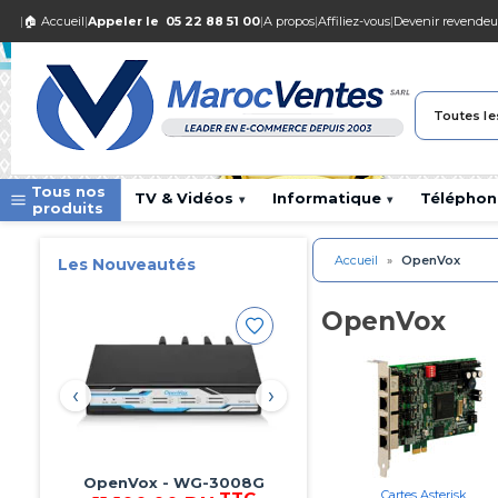
|
🏠 Accueil
|
Appeler le
05 22 88 51 00
|
A propos
|
Affiliez-vous
|
Devenir revendeu
Toutes le
Tous nos
TV & Vidéos
Informatique
Téléphon
▾
▾
produits
Accueil
»
OpenVox
Les Nouveautés
OpenVox
‹
›
OpenVox - DGW-L304
Cartes Asterisk
TTC