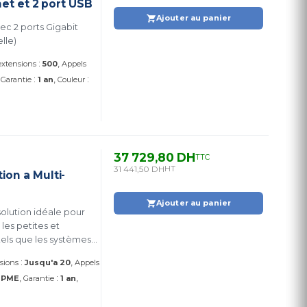
net et 2 port USB
Ajouter au panier
lle)
:
 extensions
500
Appels
:
:
Garantie
1 an
Couleur
37 729,80 DH
TTC
31 441,50 DH
HT
on a Multi-
Ajouter au panier
olution idéale pour
 les petites et
tels que les systèmes
 commerciaux et le
:
nsions
Jusqu'a 20
Appels
:
:
PME
Garantie
1 an