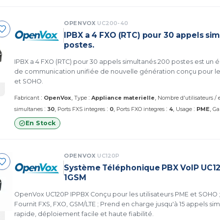
OPENVOX
UC200-40
IPBX a 4 FXO (RTC) pour 30 appels si
postes.
IPBX a 4 FXO (RTC) pour 30 appels simultanés 200 postes est un
de communication unifiée de nouvelle génération conçu pour les
et SOHO.
:
:
Fabricant
OpenVox
Type
Appliance materielle
Nombre d'utilisateurs /
:
:
:
:
simultanes
30
Ports FXS integres
0
Ports FXO integres
4
Usage
PME
Ga
En Stock
OPENVOX
UC120P
Système Téléphonique PBX VoIP UC1
1GSM
OpenVox UC120P IPPBX Conçu pour les utilisateurs PME et SOHO 
Fournit FXS, FXO, GSM/LTE ; Prend en charge jusqu'à 15 appels simul
rapide, déploiement facile et haute fiabilité.