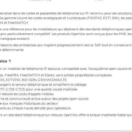
ialisé dans les cartes et passerelles de téléphonie sur IP, reconnu pour ses solutions
a gamme couvre les cartes analogiques et numériques (FXO/FXS, E1/T1, BRI), les passer
ePBX et FreeSWITCH.
ne référence pour les installateurs qui déploient des standards téléphoniques open 
prix particulièrement compétitif. Les produits OpenVox sont conçus pour les PME, les 
analogique existant.
esoins des entreprises qui migrent progressivement vers la ToIP tout en conservant 
te déterminante.
Vox ?
ur un matériel de téléphonie IP éprouvé, compatible avec l'écosystème open source et
isk, FreePBX, FreeSWITCH et Elastix, sans pilotes propriétaires complexes.
, FXS, E1/T1/PRI, BRI ISDN, GSM/WCDMA/LTE.
rgent le serveur téléphonique et simplifient le câblage.
11, G.729, G.723) pour une qualité vocale maîtrisée.
 réduire les coûts d'appels mobiles.
ie et communauté active autour des projets open source.
ce aux marques historiques du secteur.
ports au châssis haute densité pour opérateurs.
it un standard téléphonique sur mesure, OpenVox offre la brique matérielle fiable qui