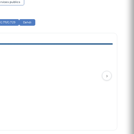
rvices publics
G.711/G.729
Dahdi
›