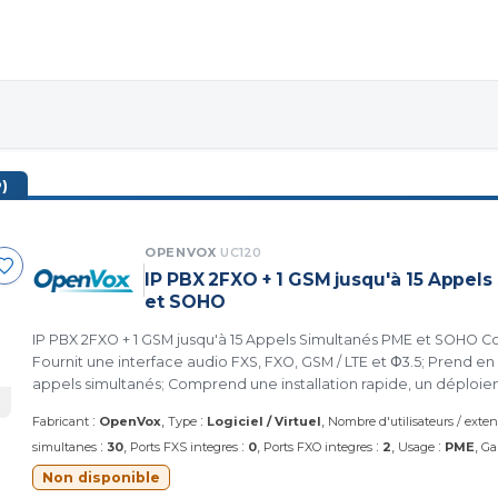
)
OPENVOX
UC120
IP PBX 2FXO + 1 GSM jusqu'à 15 Appel
et SOHO
IP PBX 2FXO + 1 GSM jusqu'à 15 Appels Simultanés PME et SOHO Compact et léger;
Fournit une interface audio FXS, FXO, GSM / LTE et Φ3.5; Prend en
appels simultanés; Comprend une installation rapide, un déploie
fiabilité élevée. (UC120 OPENVOX)
:
:
Fabricant
OpenVox
Type
Logiciel / Virtuel
Nombre d'utilisateurs / exte
:
:
:
:
simultanes
30
Ports FXS integres
0
Ports FXO integres
2
Usage
PME
Ga
Non disponible