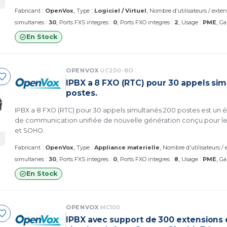
:
:
Fabricant
OpenVox
Type
Logiciel / Virtuel
Nombre d'utilisateurs / exte
:
:
:
:
simultanes
30
Ports FXS integres
0
Ports FXO integres
2
Usage
PME
Ga
En Stock
OPENVOX
UC200-8O
IPBX a 8 FXO (RTC) pour 30 appels si
postes.
IPBX a 8 FXO (RTC) pour 30 appels simultanés 200 postes est un
de communication unifiée de nouvelle génération conçu pour les
et SOHO.
:
:
Fabricant
OpenVox
Type
Appliance materielle
Nombre d'utilisateurs /
:
:
:
:
simultanes
30
Ports FXS integres
0
Ports FXO integres
8
Usage
PME
Ga
En Stock
OPENVOX
MC100
IPBX avec support de 300 extensions 