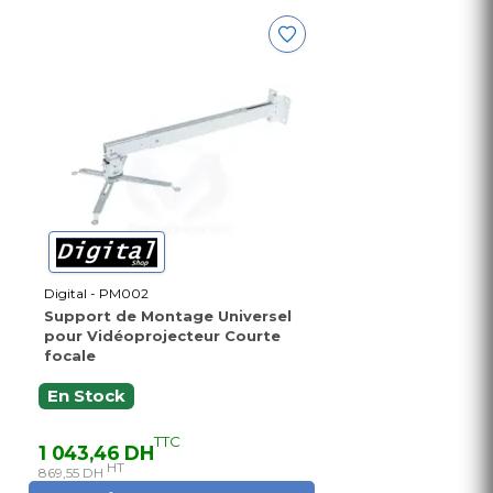
Digital - PM002
Support de Montage Universel
pour Vidéoprojecteur Courte
focale
En Stock
TTC
1 043,46 DH
HT
869,55 DH