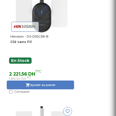
Hikvision - DS-D5SC3B-B
Clé sans Fil
En Stock
TTC
2 221,56 DH
HT
1 851,30 DH
Ajouter au panier
Comparer