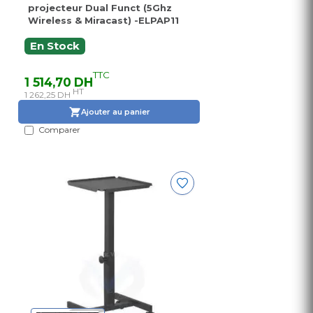
projecteur Dual Funct (5Ghz
Wireless & Miracast) -ELPAP11
En Stock
TTC
1 514,70 DH
HT
1 262,25 DH
Ajouter au panier
Comparer