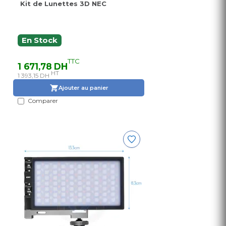
Kit de Lunettes 3D NEC
En Stock
TTC
1 671,78 DH
HT
1 393,15 DH
Ajouter au panier
Comparer