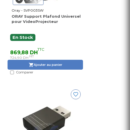
Oray - SVP003SW
ORAY Support Plafond Universel
pour VideoProjecteur
En Stock
TTC
869,88 DH
HT
724,90 DH
Ajouter au panier
Comparer