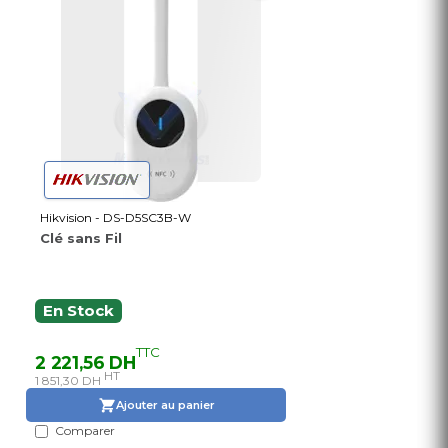
Hikvision - DS-D5SC3B-W
Clé sans Fil
En Stock
TTC
2 221,56 DH
HT
1 851,30 DH
Ajouter au panier
Comparer