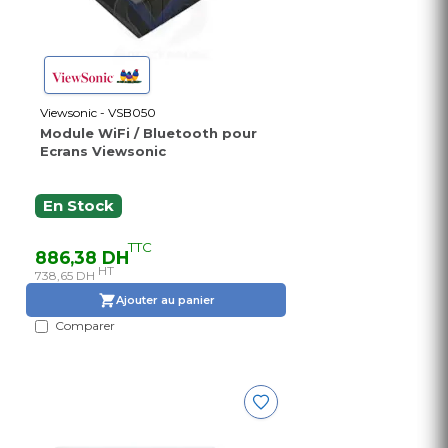
Viewsonic - VSB050
Module WiFi / Bluetooth pour
Ecrans Viewsonic
En Stock
TTC
886,38 DH
HT
738,65 DH
Ajouter au panier
Comparer