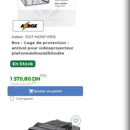
Azbox - DGT-MONT-PR12
Box - Cage de protection -
antivol pour vidéoprojecteur
plafonnier/mural/blindée
En Stock
TTC
1 570,80 DH
HT
1 309,00 DH
Ajouter au panier
Comparer