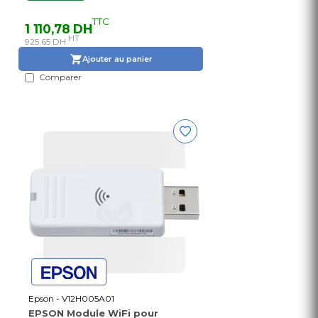
TTC
1 110,78 DH
HT
925,65 DH
Ajouter au panier
Comparer
Epson - V12H005A01
EPSON Module WiFi pour