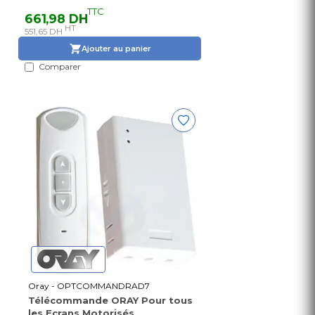
TTC
661,98 DH
HT
551,65 DH
Ajouter au panier
Comparer
Oray - OPTCOMMANDRAD7
Télécommande ORAY Pour tous
les Ecrans Motorisés