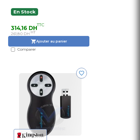
En Stock
TTC
314,16 DH
HT
261,80 DH
Ajouter au panier
Comparer