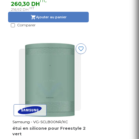
TTC
260,30 DH
HT
216,92 DH
Ajouter au panier
Comparer
Samsung - VG-SCLB00NR/XC
étui en silicone pour Freestyle 2
vert