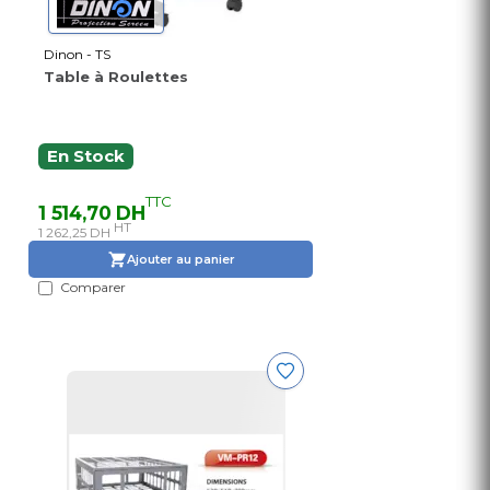
Dinon - TS
Table à Roulettes
En Stock
TTC
1 514,70 DH
HT
1 262,25 DH
Ajouter au panier
Comparer