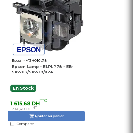
Epson - V13H010L78
Epson Lamp - ELPLP78 - EB-
SXW03/SXW18/X24
En Stock
TTC
1 615,68 DH
HT
1 346,40 DH
Ajouter au panier
Comparer