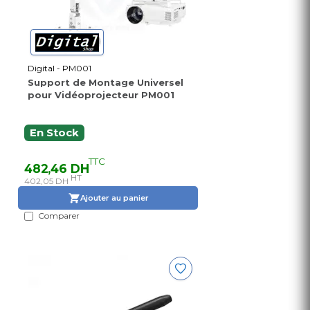
Digital - PM001
Support de Montage Universel
pour Vidéoprojecteur PM001
En Stock
TTC
482,46 DH
HT
402,05 DH
Ajouter au panier
Comparer