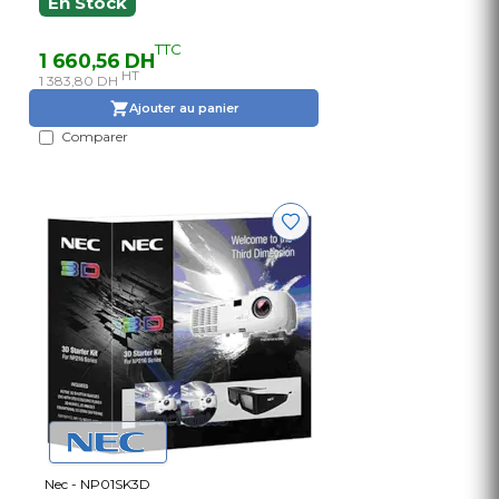
En Stock
TTC
1 660,56 DH
HT
1 383,80 DH
Ajouter au panier
Comparer
Nec - NP01SK3D