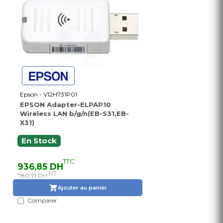
Epson - V12H731P01
EPSON Adapter-ELPAP10
Wireless LAN b/g/n(EB-S31,EB-
X31)
En Stock
TTC
936,85 DH
HT
780,71 DH
Ajouter au panier
Comparer