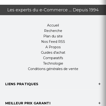
• Connectivité Wi-Fi (via
un dongle Wi-Fi)
Les experts du e-Commerce .... Depuis 1994
• Prise en charge du
casque EHS
Accueil
• Prise en charge du
Recherche
codec vidéo H.264 pour
Plan du site
la réception d'appels
Nos Feed RSS
vidéo
A Propos
• Stand avec 2 angles
Guides d'achat
réglables de 40 et 50
Comparatifs
degrés
Technologie
• Compatible avec les
Conditions générales de vente
principales plates-
formes: 3CX, Asterisk,
Broadsoft, Metaswitch,
LIENS PRATIQUES
Avaya etc.
Fanvil X210 Spécifications Techniques
MEILLEUR PRIX GARANTI