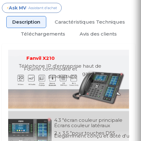
Ask MV
⚡
- Assistant d'achat
Description
Caractéristiques Techniques
Téléchargements
Avis des clients
Fanvil X210
Téléphone IP d'entreprise haut de
Fournir commodité et
gamme
productivité
4.3 "écran couleur principale
Écrans couleur latéraux
2 × 3,5 "pour touches DSS
Élégamment conçu et doté d'un gra