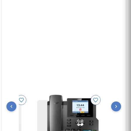
abrégée, fonction de
diffusion de groupe,
etc.
Fonction d'extension riche
X210 offre une variété de connexions de
périphériques, y compris Wi-Fi (a traver une dongle
Wi-Fi), Bluetooth intégré, casque EHS, USB
connexion pour charger un smartphone ou d'autres
appareils. Deux ports Gigabit vous permettent de
connecter votre ordinateur de bureau ou ordinateur
portable au téléphone - pas besoin de câblage
supplémentaire.
Faites-le vous-même Solution avec
X210 peut être utilisé comme un mini PBX, au bricolag
communication. Connecter des appareils Fanvil tels q
parleur SIP sur téléphone IP X210 par des connexions 
système via la fonction hotspot de X210, avec pas bes
bricolage est un choix parfait pour petit bureau, petit 