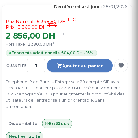
Dernière mise à jour :
28/01/2026
TTC
Prix Normal :
5 398,80 DH
TTC
Prix : 3 360,00 DH
2 856,00 DH
TTC
HT
Hors Taxe :
2 380,00 DH
Economie additionnelle :
504,00 DH - 15%
Ajouter au panier
QUANTITÉ
Telephone IP de Bureau Entreprise a 20 compte SIP avec
Ecran 4,3" LCD couleur plus 2 X 60 BLF livré par 12 boutons
DSS-cartographie LCD pour augmenter la productivité des
utilisateurs de l'entreprise à un prix rentable. Sans
alimentation.
Disponibilité :
En Stock
Neuf en boîte