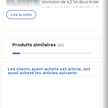
résolution de 4,3 "et deux écrans cou
pratiques rendent l'utilisation de ce 
que jamais..
Lire la suite
Audio HD pour haut-parleur et combiné
Le nouveau support ajouté pour Opus et une cavité
audio plus grande apportent un effet de basse
Produits similaires
(20)
fréquence abondant et puissant.
Le haut-parleur adopte une couverture réseau
complète offrant une
communication vocale cristalline et réaliste.
Les clients ayant acheté cet article, ont
aussi acheté les articles suivants:
Unifié conçu avec
deux écrans latéraux
Jusqu'à 106 touches
BLF, composition
DSS