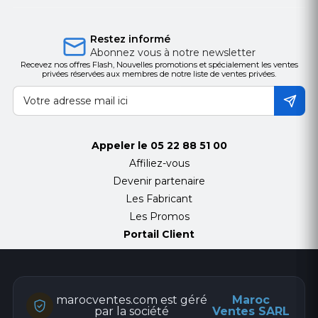
20 lignes SIP
HD Voice
Assistance pour recevoir un appel vidéo
PoE activé
Restez informé
3 écrans LCD (principal + DSS)
Abonnez vous à notre newsletter
Mode combiné / mains libres / casque
Recevez nos offres Flash, Nouvelles promotions et spécialement les ventes
Touches DSS intelligentes
privées réservées aux membres de notre liste de ventes privées.
Alimentation externe optionnelle
Vidéo
Codec vidéo: H.264
Résolution d'appel vidéo: QCIF / CIF / VGA
Appeler le
05 22 88 51 00
Fonctions d'appel
Affiliez-vous
Appeler / répondre / rejeter
Devenir partenaire
Mute / Unmute (microphone)
Les Fabricant
Mise en attente / reprise d'appel
Appel en attente
Les Promos
Interphone
Portail Client
Affichage d'identification de l'appelant
Numérotation abrégée
Appel anonyme (masquer l'identification de l'appelant)
Renvoi d'appel (toujours / occupé / sans réponse)
Transfert d'appel (avec ou sans surveillance)
Appel / Parking en attente (selon le serveur)
marocventes.com est géré
Maroc
Rappel
par la société
Ventes SARL
Ne pas déranger