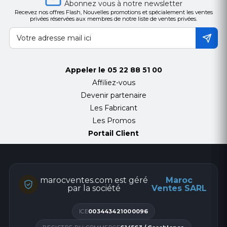
•
Anonymous Call (Hide Caller ID)
Abonnez vous à notre newsletter
•
Recevez nos offres Flash, Nouvelles promotions et spécialement les ventes
Call Forwarding (Always/Busy/No Answer)
privées réservées aux membres de notre liste de ventes privées.
•
Call Transfer (Attended/Unattended)
•
Call Parking/Pick-up (depending on server)
•
Redial/Auto-Redial
•
Do-Not-Disturb (per line / per phone)
Appeler le
05 22 88 51 00
•
Auto-Answering (per line)
Affiliez-vous
•
Voice Message (on server)
Devenir partenaire
•
Local 3-way Conference
Les Fabricant
•
Hot Line
Les Promos
•
Hot-Desking
Portail Client
Specifications
Generic
marocventes.com est géré
Maroc
•
3.5
i
nch color-screen
par la société
Ventes SARL
•
6
SIP
Lines
ICE
003443421000096
•
HD
voice