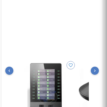
Fiche Technique
Description du Produit
avec une clé
Téléphone IP X5SG avec
Couleur LCD 3.5"