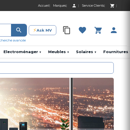
Accueil
Marques
Service Clients
0 Produit 0,00 D
⚡
Ask MV
0 Produit 0,00 DH
cherche avancée
Electroménager
Meubles
Solaires
Fournitures
▾
▾
▾