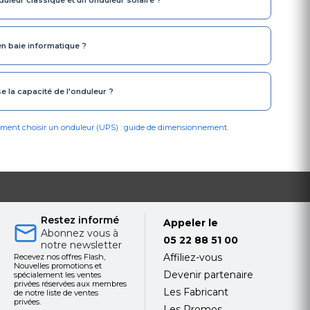
duleur classique et un onduleur solaire ?
n baie informatique ?
e la capacité de l'onduleur ?
ent choisir un onduleur (UPS) : guide de dimensionnement
.
Restez informé
Appeler le
Abonnez vous à
05 22 88 51 00
notre newsletter
Affiliez-vous
Recevez nos offres Flash,
Nouvelles promotions et
Devenir partenaire
spécialement les ventes
privées réservées aux membres
Les Fabricant
de notre liste de ventes
privées.
Les Promos