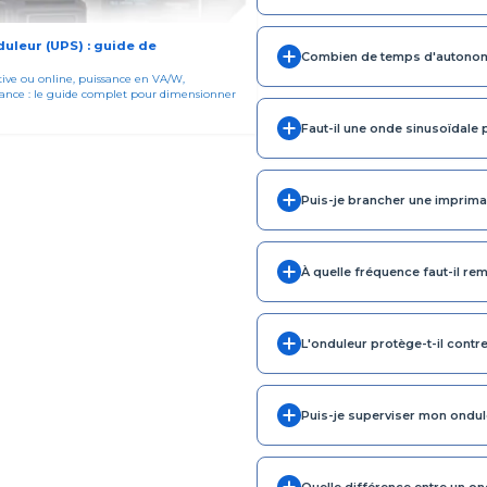
uleur (UPS) : guide de
Combien de temps d'autonomie
ctive ou online, puissance en VA/W,
sance : le guide complet pour dimensionner
Faut-il une onde sinusoïdale 
Puis-je brancher une impriman
À quelle fréquence faut-il rem
L'onduleur protège-t-il contre
Puis-je superviser mon ondule