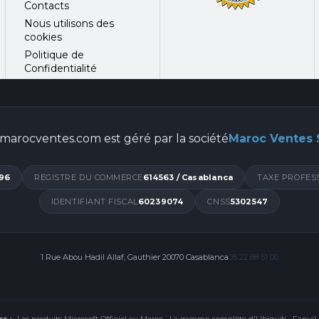
Contacts
Nous utilisons des
cookies
Politique de
Confidentialité
marocventes.com est géré par la société
Maroc Ventes
96
REGISTRE DU COMMERCE
614563 / Casablanca
TAXE PROFES
IDENTIFIANT FISCAL
60239074
CNSS
5302547
1 Rue Abou Hadil Allaf, Gauthier 20070 Casablanca
05 22 88 51 00