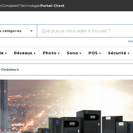
r
|
Comparatif
|
Technologie
|
Portail Client
s catégories
Re
ie
Réseaux
Photo
Sono
POS
Sécurité
▾
▾
▾
▾
▾
▾
Onduleurs