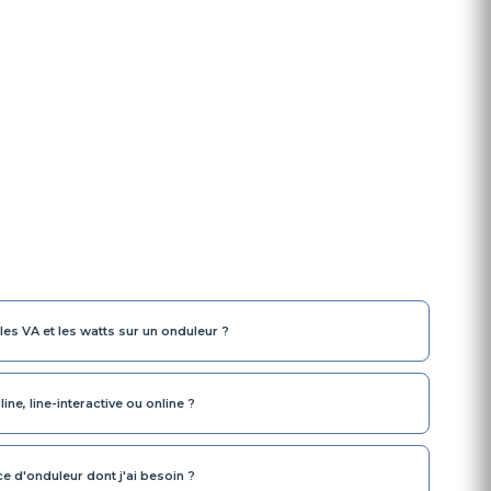
 les VA et les watts sur un onduleur ?
line, line-interactive ou online ?
e d'onduleur dont j'ai besoin ?