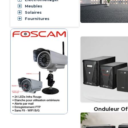
Meubles
Solaires
Fournitures
Caméra IP Wifi étanche
Foscam
maroc
Foscam
FI8904W
Caméra Couleur 1/3"
Secueasy
Maroc
Secueasy
SE-CI154I
INFOSEC E2 LCD-2000
Infosec Maroc
Infosec
Onduleur Of
Infosec E2 LCD-2000