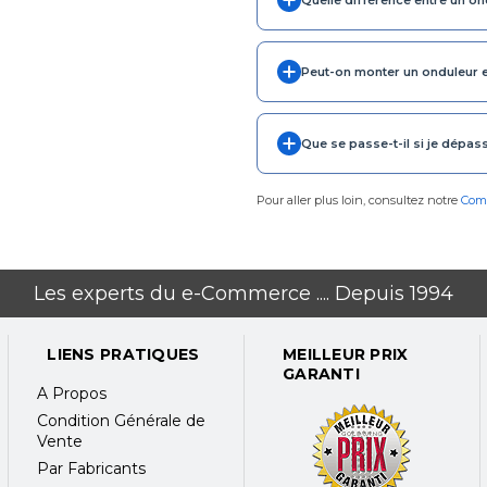
Quelle différence entre un on
Peut-on monter un onduleur e
Que se passe-t-il si je dépass
Pour aller plus loin, consultez notre
Comm
Les experts du e-Commerce .... Depuis 1994
LIENS PRATIQUES
MEILLEUR PRIX
GARANTI
A Propos
Condition Générale de
Vente
Par Fabricants