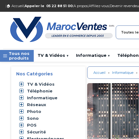
|
🏠 Accueil
|
Appeler le
05 22 88 51 00
|
A propos
|
Affiliez-vous
|
Devenir revendeu
Toutes le
Tous nos
TV & Vidéos
Informatique
Téléphon
▾
▾
produits
Accueil
»
Informatique
»
Nos Catégories
TV & Vidéos
Téléphonie
Informatique
Réseaux
Photo
Sono
POS
Sécurité
Electroménager