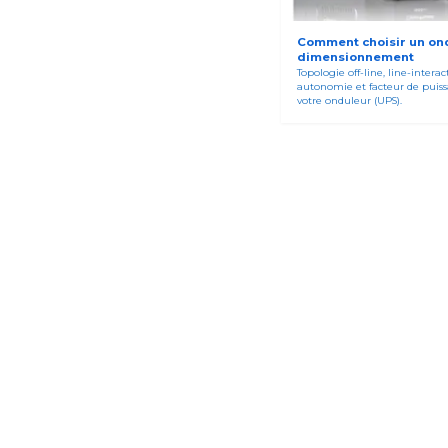
Comment choisir un ond
dimensionnement
Topologie off-line, line-intera
autonomie et facteur de puis
votre onduleur (UPS).